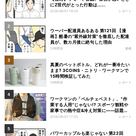
にZ世代がとった行動は......
2026/08/07 16:03
レポート
ウーバー配達員あるある 第121回 【漫
画】酷暑の“紫外線対策”を徹底した配達
員が、数カ月後に絶句した理由
12時間前
連載
真夏のペットボトル、どれが一番冷たい
まま? 3COINS・ニトリ・ワークマンで
15時間検証してみた
14時間前
レポート
ワークマンの「ペルチェベスト」、"作
業する人用"じゃない!? スポーツ観戦や
家事での熱中症&冷え対策に――話題の
商品を徹底検証
2026/08/07 17:53
レポート
パワーカップルも楽じゃない 第22回