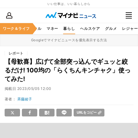
いい仕事は、いい暮らしから
ャリア
ワーク＆ライフ
ビジネススキル
マネー
暮らし
ヘルスケア
グルメ
レジャー
Googleでマイナビニュースを優先表示する方法
レポート
【母歓喜】広げて全部突っ込んでギュッと絞
るだけ! 100均の「らくちんキンチャク」使っ
てみた!
掲載日
2023/05/05 12:00
著者：
斉藤綾子
URLをコピー