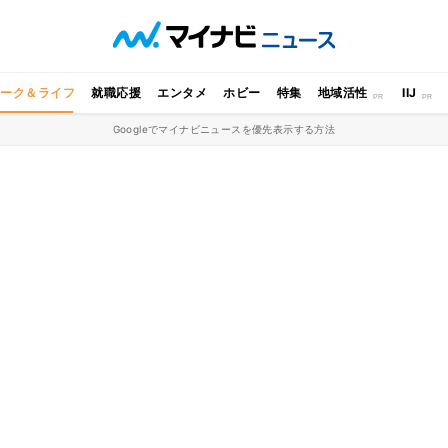
ワーク＆ライフ
就職応援
エンタメ
ホビー
特集
地域活性
IIJ
Googleでマイナビニュースを優先表示する方法