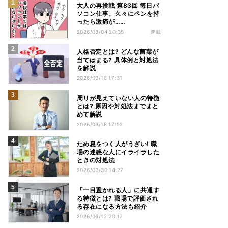
大人の再挑戦 第83回 毎日パ
ソコン仕事。久々にペンを持
ったら激痛が……
2026/08/04 20:35
連載
人格否定とは? どんな言葉が
当てはまる? 具体例と対処法
を解説
2026/03/18 17:31
周りが見えていない人の特徴
とは? 原因や対処法までまと
めて解説
2026/03/18 17:52
ため息をつく人がうざい! 職
場の迷惑な人にイライラした
ときの対処法
2026/03/30 14:27
「一目置かれる人」に共通す
る特徴とは? 職場で評価され
る存在になる方法も紹介
2026/06/12 20:17