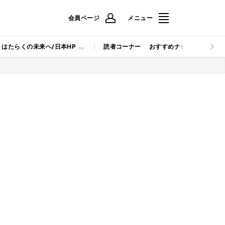
会員ページ
メニュー
はたらくの未来へ/日本HP
読者コーナー
おすすめナビ
マイナビB