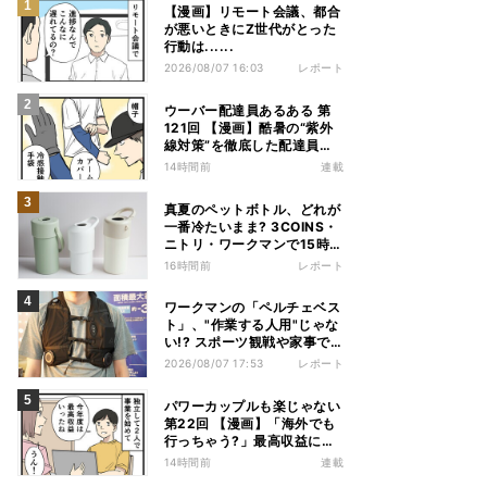
【漫画】リモート会議、都合
が悪いときにZ世代がとった
行動は......
2026/08/07 16:03
レポート
ウーバー配達員あるある 第
121回 【漫画】酷暑の“紫外
線対策”を徹底した配達員
が、数カ月後に絶句した理由
14時間前
連載
真夏のペットボトル、どれが
一番冷たいまま? 3COINS・
ニトリ・ワークマンで15時間
検証してみた
16時間前
レポート
ワークマンの「ペルチェベス
ト」、"作業する人用"じゃな
い!? スポーツ観戦や家事で
の熱中症&冷え対策に――話
2026/08/07 17:53
レポート
題の商品を徹底検証
パワーカップルも楽じゃない
第22回 【漫画】「海外でも
行っちゃう?」最高収益に喜
ぶ夫婦、直後に届いた“通知
14時間前
連載
書”で現実に戻された