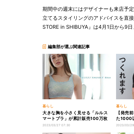
期間中の週末にはデザイナーも来店予定
立てるスタイリングのアドバイスを直接聞く
STORE in SHIBUYA』は4月1日
編集部が選ぶ関連記事
暮らし
暮らし
大きな胸を小さく見せる「ルルス
【発売前
マートブラ」が累計販売100万枚
た100
突破-実は多い“胸を小さく見せた
効いたも
2023/03/27 07:30
2023/03/29
い”という悩み
これでつ