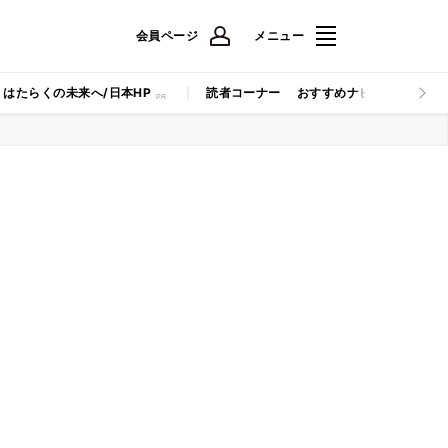
会員ページ
メニュー
はたらくの未来へ/日本HP
読者コーナー
おすすめナビ
マイナビB