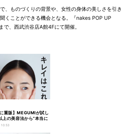
で、ものづくりの背景や、女性の身体の美しさを引き
ことができる機会となる。『nakes POP UP
から9日まで、西武渋谷店A館4Fにて開催。
に重版】MEGUMIが試し
0以上の美容法から“本当に
の”だけを厳選「キレイは
 10:53
くれます」発刊