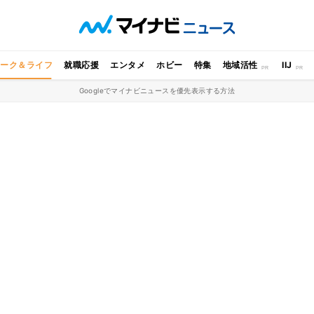
ワーク＆ライフ
就職応援
エンタメ
ホビー
特集
地域活性
IIJ
Googleでマイナビニュースを優先表示する方法