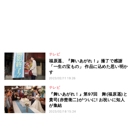
テレビ
福原遥、『舞いあがれ！』撮了で感謝
「一生の宝もの」 作品に込めた思い明か
す
2023/02/11 19:26
テレビ
『舞いあがれ！』第97回 舞(福原遥)と
貴司(赤楚衛二)がついに! お祝いに知人
が集結
2023/02/18 15:24