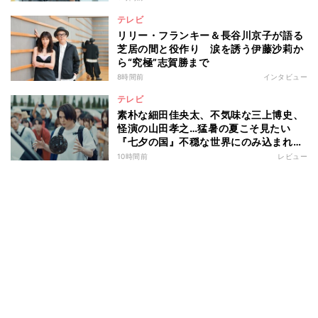
テレビ
リリー・フランキー＆長谷川京子が語る
芝居の間と役作り 涙を誘う伊藤沙莉か
ら“究極”志賀勝まで
8時間前
インタビュー
テレビ
素朴な細田佳央太、不気味な三上博史、
怪演の山田孝之…猛暑の夏こそ見たい
『七夕の国』不穏な世界にのみ込まれる
超常ミステリー
10時間前
レビュー