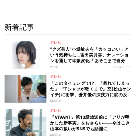
新着記事
テレビ
“クズ芸人”小堀敏夫を「カッコいい」と
いう気持ちに…吉田美月喜、ナレーショ
ンを通して印象変化「あそこまで自分に
正直に生きられる人は、なかなかいな
2分前
インタビュー
い」
テレビ
「このタイミングで!?」「暴れてしまっ
た」 『Tシャツが乾くまで』充(松山ケン
イチ)に衝撃、蒼井優の演技力に涙の反
響も
5時間前
テレビ
『VIVANT』第13話放送前に「アリが明
かした新事実」をおさらい――今は亡き
山本の扱いがSNSでも話題に
6時間前