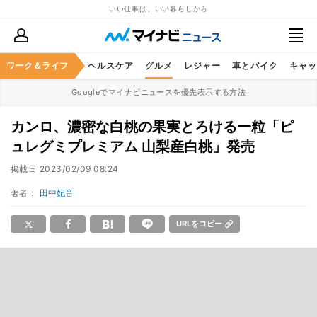
いい仕事は、いい暮らしから
ワーク＆ライフ
マネー
暮らし
ヘルスケア
グルメ
レジャー
車とバイク
キャッ
Googleでマイナビニュースを優先表示する方法
カンロ、濃密な白桃の果実とろける一粒「ピ
ュレグミプレミアム 山梨産白桃」発売
掲載日
2023/02/09 08:24
著者：
田中妃音
URLをコピー