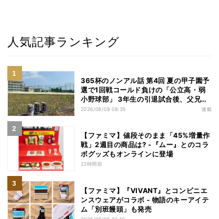
人気記事ランキング
365杯のノンアル話 第4回 夏の甲子園予
選で1回戦コールド負けの「公立高・弱
小野球部」 3年生の引退試合後、父兄
が“現場”で取り出したのは……
2026/08/08 08:35
連載
【ファミマ】値段そのまま「45%増量作
戦」2週目の商品は? -『ムー』とのコラ
ボグッズもオンラインに登場
22時間前
【ファミマ】『VIVANT』とコンビニエ
ンスウェアがコラボ - 物語のキーアイテ
ム「別班饅頭」も発売