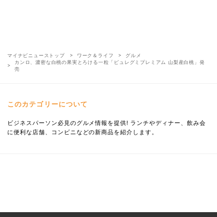
マイナビニューストップ
ワーク＆ライフ
グルメ
カンロ、濃密な白桃の果実とろける一粒「ピュレグミプレミアム 山梨産白桃」発
売
このカテゴリーについて
ビジネスパーソン必見のグルメ情報を提供! ランチやディナー、飲み会
に便利な店舗、コンビニなどの新商品を紹介します。