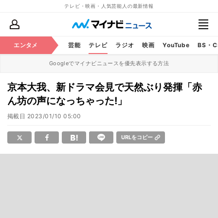
テレビ・映画・人気芸能人の最新情報
エンタメ
芸能
テレビ
ラジオ
映画
YouTube
BS・
Googleでマイナビニュースを優先表示する方法
京本大我、新ドラマ会見で天然ぶり発揮「赤
ん坊の声になっちゃった!」
掲載日
2023/01/10 05:00
URLをコピー