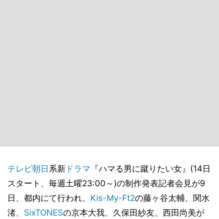
テレビ朝日
系新
ドラマ
『ハマる男に蹴りたい女』(14日
スタート、毎週土曜23:00～)の制作発表記者会見が9
日、都内にて行われ、
Kis-My-Ft2
の藤ヶ谷太輔、関水
渚、
SixTONES
の京本大我、久保田紗友、西田尚美が