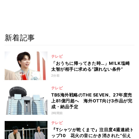
新着記事
テレビ
「おうちに帰ってきた時…」M!LK塩崎
太智が相手に求める“譲れない条件”
2分前
テレビ
TBS海外戦略のTHE SEVEN、27年度売
上81億円超へ 海外OTT向け3作品が完
成・納品予定
2時間前
テレビ
『Tシャツが乾くまで』注目度4週連続ト
ップ10 花火の音にかき消された“伝え