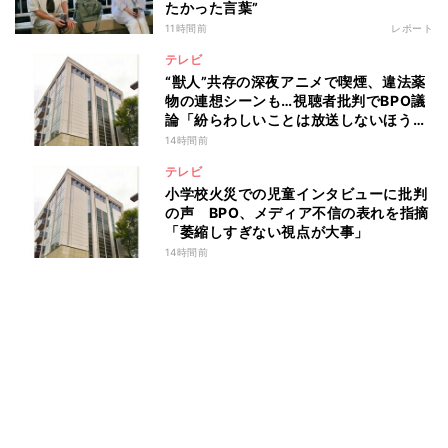
たかった言葉”
11時間前
レポート
テレビ
“獣人”共存の深夜アニメで喫煙、違法薬
物の連想シーンも…視聴者批判でBPO議
論「紛らわしいことは放送しないほう
が」
14時間前
テレビ
小学校火災での児童インタビューに批判
の声 BPO、メディア不信の表れを指摘
「萎縮しすぎない視点が大事」
14時間前