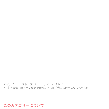
マイナビニューストップ
エンタメ
テレビ
京本大我、新ドラマ会見で天然ぶり発揮「赤ん坊の声になっちゃった!」
このカテゴリーについて