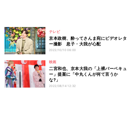
テレビ
京本政樹、酔ってさんま宛にビデオレタ
ー撮影 息子・大我が心配
2022/10/10 06:00
映画
二宮和也、京本大我の「上裸バーベキュ
ー」提案に「中丸くんが何て言うか
な?」
2022/08/14 12:32