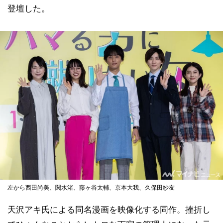
登壇した。
左から西田尚美、関水渚、藤ヶ谷太輔、京本大我、久保田紗友
天沢アキ氏による同名漫画を映像化する同作。挫折し