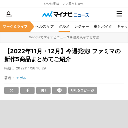
いい仕事は、いい暮らしから
ワーク＆ライフ
マネー
暮らし
ヘルスケア
グルメ
レジャー
車とバイク
キャッ
Googleでマイナビニュースを優先表示する方法
【2022年11月・12月】今週発売! ファミマの
新作5商品まとめてご紹介
掲載日
2022/11/28 10:29
著者：
エボル
URLをコピー