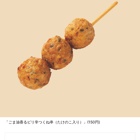
「ごま油香るピリ辛つくね串（たけのこ入り）」(150円)