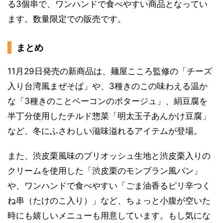
る3個串で、ワンハンドで食べやすい商品となってい
ます。数量限定での販売です。
まとめ
11月29日発売の新商品は、麺屋こころ監修の「チーズ
入り台湾風まぜそば」や、3種きのこの味わえる温か
な「3種きのことベーコンのポタージュ」、絹豆腐を
半丁分使用したチルド惣菜「明太玉子あんかけ豆腐」
など、冬にふさわしい滋味溢れるアイテムが登場。
また、渋皮栗風味のブリオッシュ生地と渋皮栗入りの
クリームを使用した「渋皮栗のモンブラン風パン」
や、ワンハンドで食べやすい「ごま油香るピリ辛つく
ね串（たけのこ入り）」など、ちょっと小腹が空いた
時にも嬉しいメニューも用意しています。もし気にな