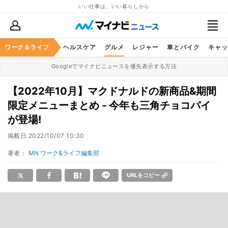
いい仕事は、いい暮らしから
ワーク＆ライフ
マネー
暮らし
ヘルスケア
グルメ
レジャー
車とバイク
キャッ
Googleでマイナビニュースを優先表示する方法
【2022年10月】マクドナルドの新商品&期間
限定メニューまとめ - 今年も三角チョコパイ
が登場!
掲載日
2022/10/07 10:30
著者：
MN ワーク&ライフ編集部
URLをコピー