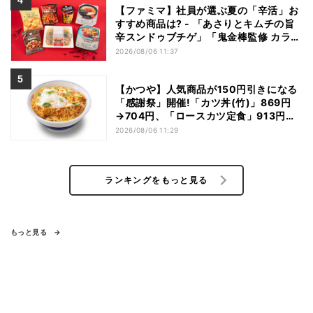
【ファミマ】社員が選ぶ夏の「辛活」お
すすめ商品は? - 「あさりとキムチの旨
辛スンドゥブチゲ」「鬼金棒監修 カラシ
ビ焼き味噌らー麺」「辛さがやみつき!
2026/08/06 11:37
ヤンニョムチキン」など
【かつや】人気商品が150円引きになる
「感謝祭」開催!「カツ丼(竹)」869円
→704円、「ロースカツ定食」913円
→748円に - 8日間限定
2026/08/06 11:29
ランキングをもっと見る
もっと見る