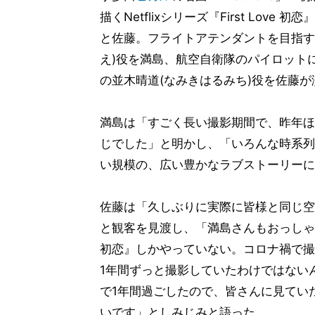
描くNetflixシリーズ『First Lov
と佐藤。フライトアテンダントを目指す
え)役を満島、航空自衛隊のパイロット
の並木晴道(なみきはるみち)役を佐藤が
満島は「すごく長い撮影期間で、昨年ほ
じでした」と明かし、「いろんな時系列
い規模の、広い豊かなラブストーリーに
佐藤は「久しぶりに実際に皆様と同じ空
と観客を見渡し、「満島さんもおっしゃった
初恋』しかやっていない。コロナ禍で撮
1年間ずっと撮影していたわけではない
で1年間過ごしたので、皆さんに見てい
いです」としみじみと語った。