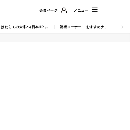
会員ページ
メニュー
はたらくの未来へ/日本HP
読者コーナー
おすすめナビ
マイナビB