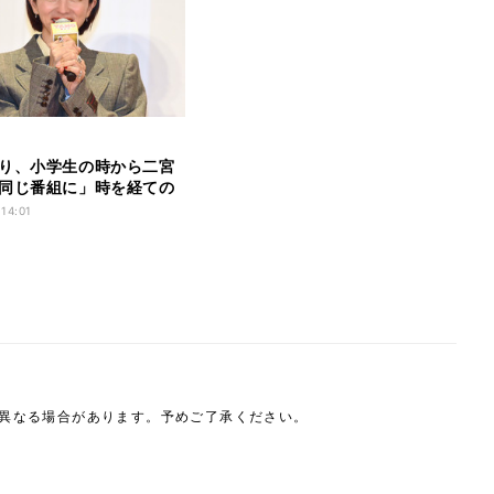
り、小学生の時から二宮
同じ番組に」時を経ての
感慨
 14:01
は異なる場合があります。予めご了承ください。