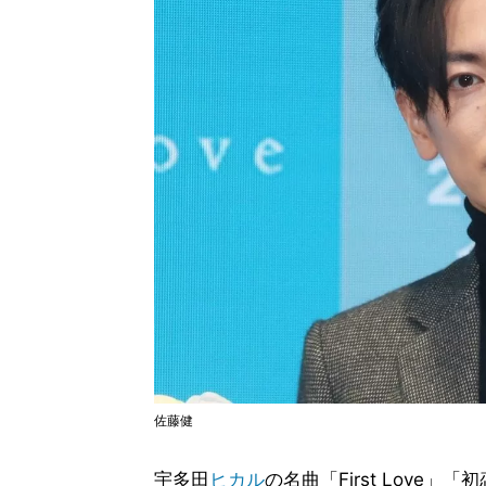
佐藤健
宇多田
ヒカル
の名曲「First Lov