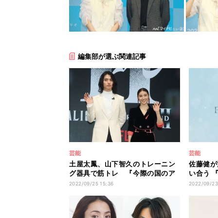
編集部が選ぶ関連記事
芸能
芸能
土屋太鳳、山下智久のトレーニン
佐藤健が
グ器具で筋トレ 『今際の国のア
い合う 『
リス』で肉体美披露
ーアート
2022/09/25 15:36
2022/09/23