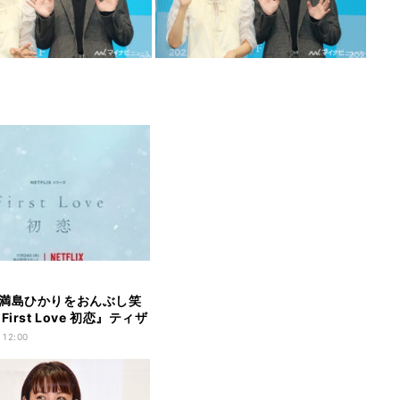
満島ひかりをおんぶし笑
First Love 初恋』ティザ
公開
 12:00