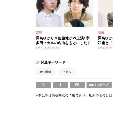
芸能
映画
満島ひかり＆佐藤健がW主演! 宇
満島ひか
多田ヒカルの名曲をもとにしたド
和也と「
ラマ『First Love 初恋』制作
夫婦役に
2020/12/03 08:00
2022/08/11
関連キーワード
#佐藤健
ヒカル
URLをコピー
※本記事は掲載時点の情報であり、最新のものと