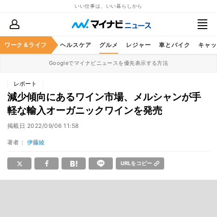
いい仕事は、いい暮らしから
ワーク＆ライフ
マネー
暮らし
ヘルスケア
グルメ
レジャー
車とバイク
キャッ
Googleでマイナビニュースを優先表示する方法
レポート
減少傾向にあるワイン市場、メルシャンが手
軽な輸入オーガニックワインを発売
掲載日
2022/09/06 11:58
著者：
伊藤綾
URLをコピー