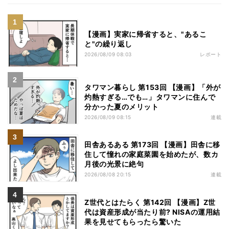
【漫画】実家に帰省すると、"あるこ
と"の繰り返し
2026/08/09 08:03
レポート
タワマン暮らし 第153回 【漫画】「外が
灼熱すぎる…でも…」タワマンに住んで
分かった夏のメリット
2026/08/09 08:15
連載
田舎あるある 第173回 【漫画】田舎に移
住して憧れの家庭菜園を始めたが、数カ
月後の光景に絶句
2026/08/08 20:15
連載
Z世代とはたらく 第142回 【漫画】Z世
代は資産形成が当たり前? NISAの運用結
果を見せてもらったら驚いた