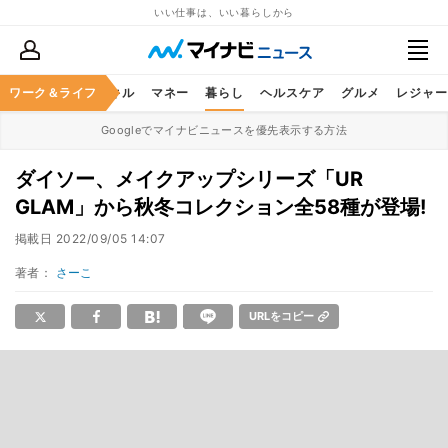
いい仕事は、いい暮らしから
ャリア
ワーク＆ライフ
ビジネススキル
マネー
暮らし
ヘルスケア
グルメ
レジャー
Googleでマイナビニュースを優先表示する方法
ダイソー、メイクアップシリーズ「UR
GLAM」から秋冬コレクション全58種が登場!
掲載日
2022/09/05 14:07
著者：
さーこ
URLをコピー