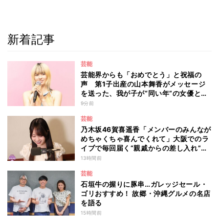
新着記事
芸能
芸能界からも「おめでとう」と祝福の
声 第1子出産の山本舞香がメッセージ
を送った、我が子が“同い年”の女優と
は 今月1日には2年在籍した所属事務所
9分前
からの退所を報告「自分の進むべき道を
芸能
改めて考えながら…」
乃木坂46賀喜遥香「メンバーのみんなが
めちゃくちゃ喜んでくれて」大阪でのラ
イブで毎回届く“親戚からの差し入れ”と
は？
13時間前
芸能
石垣牛の握りに豚串…ガレッジセール・
ゴリおすすめ！ 故郷・沖縄グルメの名店
を語る
15時間前