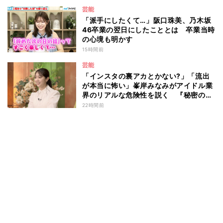
芸能
「派手にしたくて…」阪口珠美、乃木坂
46卒業の翌日にしたこととは 卒業当時
の心境も明かす
15時間前
芸能
「インスタの裏アカとかない?」「流出
が本当に怖い」峯岸みなみがアイドル業
界のリアルな危険性を説く 『秘密のマ
マ園』特別編
22時間前