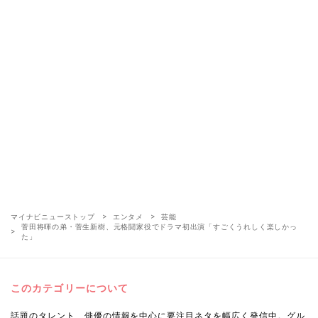
マイナビニューストップ
エンタメ
芸能
菅田将暉の弟・菅生新樹、元格闘家役でドラマ初出演「すごくうれしく楽しかっ
た」
このカテゴリーについて
話題のタレント、俳優の情報を中心に要注目ネタを幅広く発信中。グル