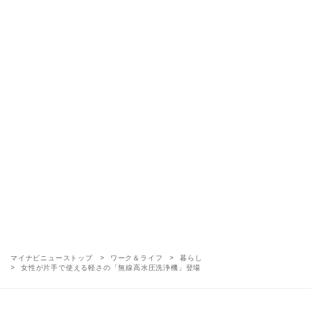
マイナビニューストップ
ワーク＆ライフ
暮らし
女性が片手で使える軽さの「無線高水圧洗浄機」登場