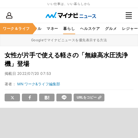
いい仕事は、いい暮らしから
ャリア
ワーク＆ライフ
ビジネススキル
マネー
暮らし
ヘルスケア
グルメ
レジャー
Googleでマイナビニュースを優先表示する方法
女性が片手で使える軽さの「無線高水圧洗浄
機」登場
掲載日
2022/07/20 07:53
著者：
MN ワーク&ライフ編集部
URLをコピー