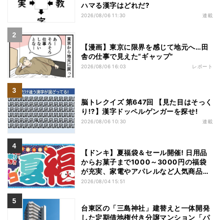
ハマる漢字はどれだ?
2026/08/06 11:30
連載
【漫画】東京に限界を感じて地元へ…田
舎の仕事で見えた“ギャップ”
2026/08/06 16:03
レポート
脳トレクイズ 第647回 【見た目はそっく
り!?】漢字ドッペルゲンガーを探せ!
2026/08/06 10:30
連載
【ドンキ】夏福袋＆セール開催! 日用品
からお菓子まで1000～3000円の福袋
が充実、家電やアパレルなど人気商品も
特価
2026/08/04 15:51
台東区の「三島神社」建替えと一体開発
した定期借地権付き分譲マンション「パ