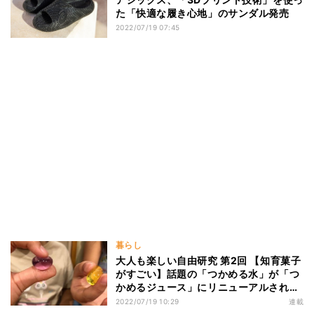
た「快適な履き心地」のサンダル発売
2022/07/19 07:45
暮らし
大人も楽しい自由研究 第2回 【知育菓子
がすごい】話題の「つかめる水」が「つ
かめるジュース」にリニューアルされた
ので遊んでみた
2022/07/19 10:29
連載