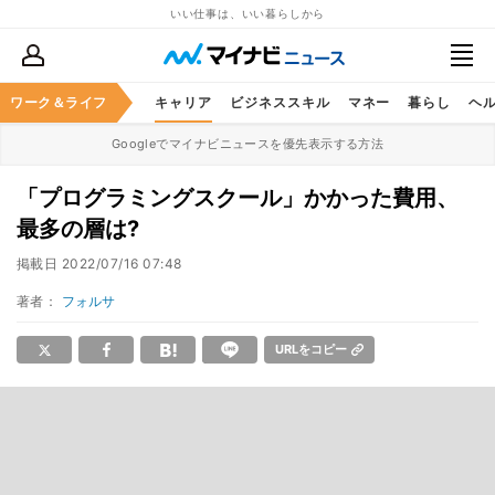
いい仕事は、いい暮らしから
ワーク＆ライフ
キャリア
ビジネススキル
マネー
暮らし
ヘ
Googleでマイナビニュースを優先表示する方法
「プログラミングスクール」かかった費用、
最多の層は?
掲載日
2022/07/16 07:48
著者：
フォルサ
URLをコピー