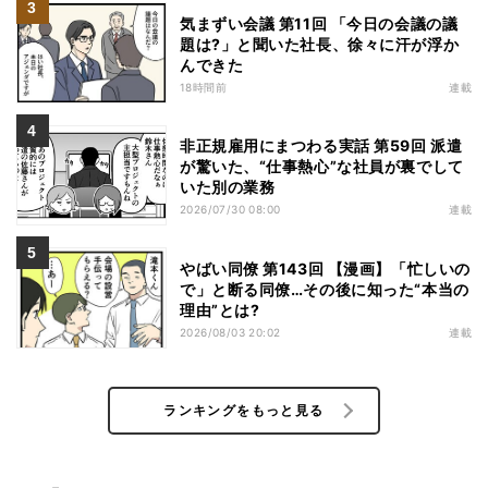
気まずい会議 第11回 「今日の会議の議
題は?」と聞いた社長、徐々に汗が浮か
んできた
18時間前
連載
非正規雇用にまつわる実話 第59回 派遣
が驚いた、“仕事熱心”な社員が裏でして
いた別の業務
2026/07/30 08:00
連載
やばい同僚 第143回 【漫画】「忙しいの
で」と断る同僚…その後に知った“本当の
理由”とは?
2026/08/03 20:02
連載
ランキングをもっと見る