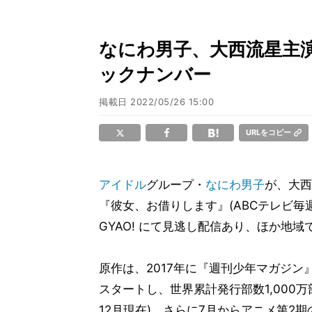
なにわ男子、大西流星主
ックナンバー
掲載日
2022/05/26 15:00
URLをコピー
アイドル
グループ・
なにわ男子
が、大西
『彼女、お借りします』(ABCテレビ毎週日
GYAO! にて見逃し配信あり、ほか地
原作は、2017年に『週刊少年マガジン』
スタートし、世界累計発行部数1,000万部
12月現在)、さらに7月からアニメ第2