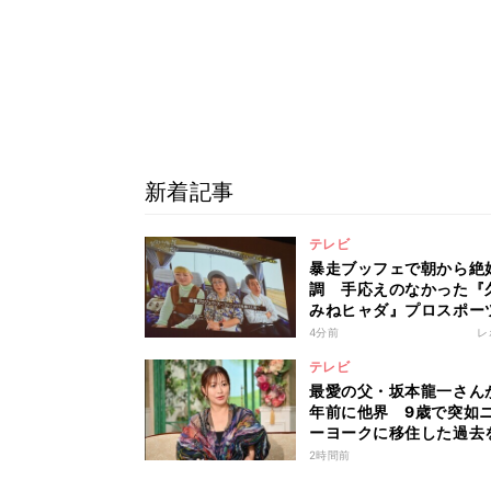
新着記事
テレビ
暴走ブッフェで朝から絶
調 手応えのなかった『
みねヒャダ』プロスポー
キャンプ地に納得の宮崎
4分前
レ
テレビ
最愛の父・坂本龍一さん
年前に他界 9歳で突如
ーヨークに移住した過去
顧
2時間前