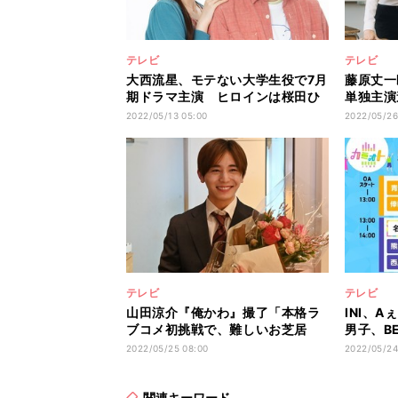
テレビ
テレビ
大西流星、モテない大学生役で7月
藤原丈一
期ドラマ主演 ヒロインは桜田ひ
単独主演
より
はなにわ
2022/05/13 05:00
2022/05/26
テレビ
テレビ
山田涼介『俺かわ』撮了「本格ラ
INI、A
ブコメ初挑戦で、難しいお芝居
男子、BE
も…」
ト』タイ
2022/05/25 08:00
2022/05/24
関連キーワード