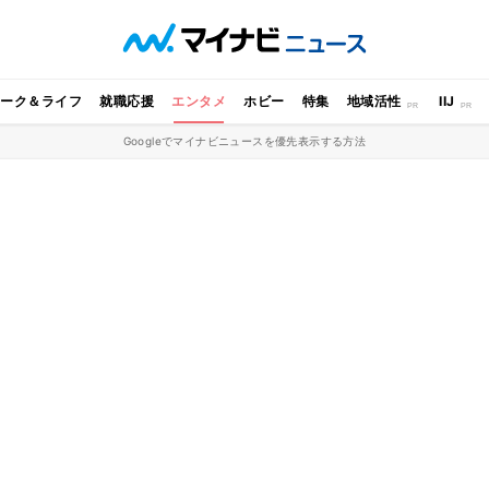
ワーク＆ライフ
就職応援
エンタメ
ホビー
特集
地域活性
IIJ
Googleでマイナビニュースを優先表示する方法