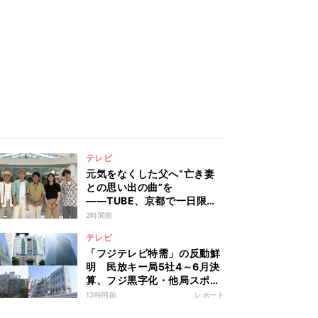
テレビ
元気をなくした父へ“亡き妻
との思い出の曲”を
――TUBE、京都で一日限り
のサプライズ
2時間前
テレビ
「フジテレビ特需」の反動鮮
明 民放キー局5社4～6月決
算、フジ黒字化・他局スポッ
ト収入大幅減
13時間前
レポート