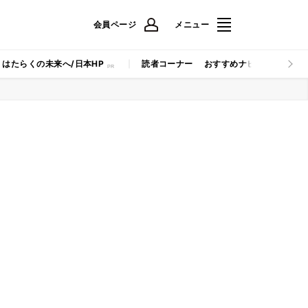
会員ページ
メニュー
はたらくの未来へ/日本HP
読者コーナー
おすすめナビ
マイナビB