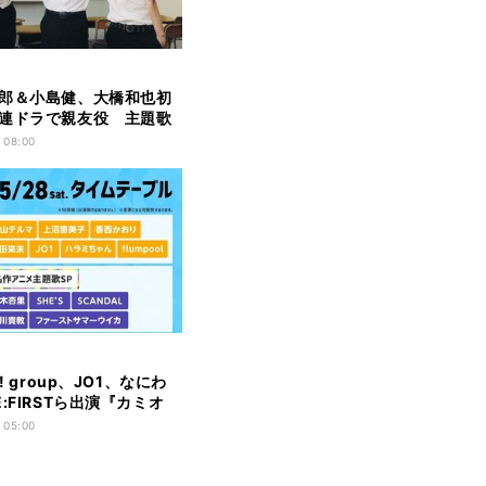
郎＆小島健、大橋和也初
連ドラで親友役 主題歌
男子
 08:00
ぇ! group、JO1、なにわ
:FIRSTら出演『カミオ
ムテーブル発表
 05:00