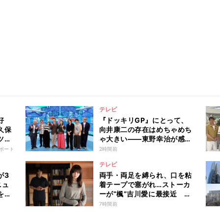
テレビ
好
『ドッキリGP』にとって、
久保
向井康二の存在はめちゃめち
ツの
ゃ大きい――東野幸治が感謝
旅
「これからも末永く、1回で
ポート
2時間前
も多く出て」
テレビ
が3
両手・両足を縛られ、口を粘
ニュ
着テープで塞がれ…ストーカ
を回
ーが“楓”吉川愛に最接近
『名探偵のままでいて』第4
7時間前
話