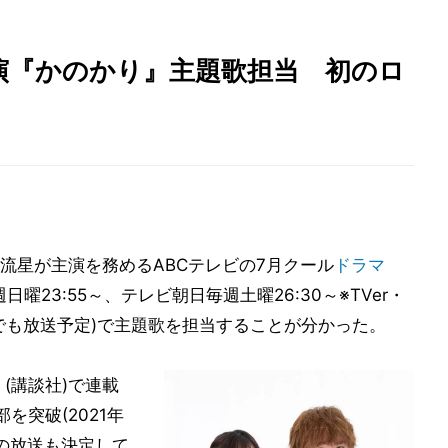
演『かのかり』主題歌担当 初のロ
流星が主演を務めるABCテレビの7月クール
ドラマ
曜23:55～、テレビ朝日毎週土曜26:30～※TVer・
域でも放送予定)で主題歌を担当することが分かった。
(講談社)で連載
を突破(2021年
期の放送も決定して