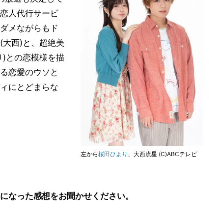
恋人代行サービ
ダメながらもド
(大西)と、超絶美
り)との恋模様を描
る恋愛のウソと
ィにとどまらな
左から
桜田ひより
、大西流星 (C)ABCテレビ
になった感想をお聞かせください。