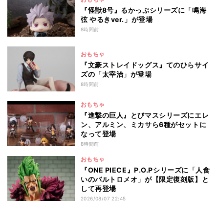
『怪獣8号』るかっぷシリーズに「鳴海
弦 やるきver.」が登場
8時間前
おもちゃ
『文豪ストレイドッグス』てのひらサイ
ズの「太宰治」が登場
8時間前
おもちゃ
『進撃の巨人』とびマスシリーズにエレ
ン、アルミン、ミカサら6種がセットに
なって登場
8時間前
おもちゃ
『ONE PIECE』P.O.Pシリーズに「人食
いのバルトロメオ」が【限定復刻版】と
して再登場
2026/08/07 22:45