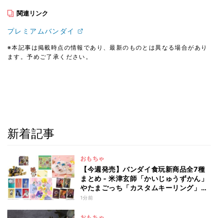
関連リンク
プレミアムバンダイ
※本記事は掲載時点の情報であり、最新のものとは異なる場合があり
ます。予めご了承ください。
新着記事
おもちゃ
【今週発売】バンダイ食玩新商品全7種
まとめ - 米津玄師「かいじゅうずかん」
やたまごっち「カスタムキーリング」新
作が登場(2026年8月10日発売)
1分前
おもちゃ