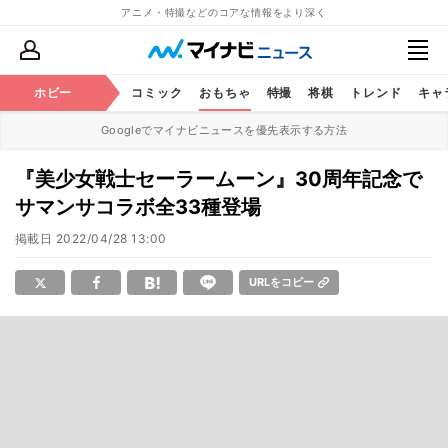
アニメ・特撮などのコアな情報をより深く
アニメ
ホビー
鉄道
コミック
おもちゃ
特撮
将棋
トレンド
キャ
Googleでマイナビニュースを優先表示する方法
『美少女戦士セーラームーン』30周年記念で
サマンサコラボ全33種登場
掲載日
2022/04/28 13:00
URLをコピー