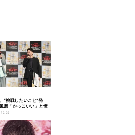
、“挑戦したいこと”発
風磨「かっこいい」と憧
し
 12:26