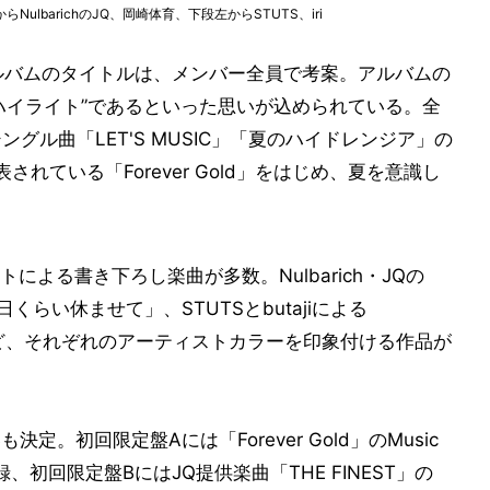
ulbarichのJQ、岡崎体育、下段左からSTUTS、iri
ルバムのタイトルは、メンバー全員で考案。アルバムの
ハイライト”であるといった思いが込められている。全
グル曲「LET'S MUSIC」「夏のハイドレンジア」の
れている「Forever Gold」をはじめ、夏を意識し
よる書き下ろし楽曲が多数。Nulbarich・JQの
日くらい休ませて」、STUTSとbutajiによる
eam」など、それぞれのアーティストカラーを印象付ける作品が
。初回限定盤Aには「Forever Gold」のMusic
を収録、初回限定盤BにはJQ提供楽曲「THE FINEST」の