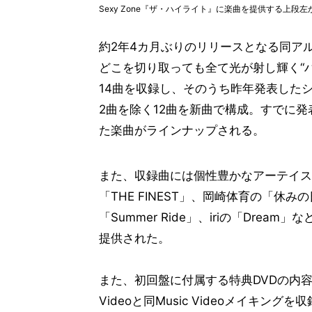
Sexy Zone『ザ・ハイライト』に楽曲を提供する上段左からN
約2年4カ月ぶりのリリースとなる同ア
どこを切り取っても全て光が射し輝く“
14曲を収録し、そのうち昨年発表したシン
2曲を除く12曲を新曲で構成。すでに発表さ
た楽曲がラインナップされる。
また、収録曲には個性豊かなアーテイストに
「THE FINEST」、岡崎体育の「休みの
「Summer Ride」、iriの「Dr
提供された。
また、初回盤に付属する特典DVDの内容も決定
Videoと同Music Videoメイキング