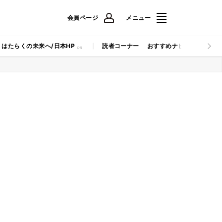
会員ページ
メニュー
はたらくの未来へ/日本HP
読者コーナー
おすすめナビ
マイナビB