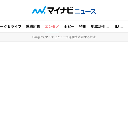
ワーク＆ライフ
就職応援
エンタメ
ホビー
特集
地域活性
IIJ
Googleでマイナビニュースを優先表示する方法