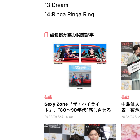
13:Dream
14:Ringa Ringa Ring
編集部が選ぶ関連記事
芸能
芸能
Sexy Zone『ザ・ハイライ
中島健人
ト』、“80〜90年代”感じさせる
表 菊池
ジャケ写公開
れの眼差
2022/04/25 18:00
2022/04/22