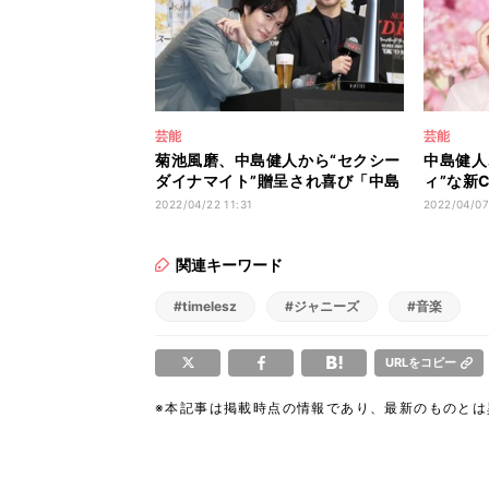
芸能
芸能
菊池風磨、中島健人から“セクシー
中島健人
ダイナマイト”贈呈され喜び「中島
ィ”な新
さんになりたいんだから」
感じです
2022/04/22 11:31
2022/04/07
関連キーワード
#timelesz
#ジャニーズ
#音楽
URLをコピー
※本記事は掲載時点の情報であり、最新のものと