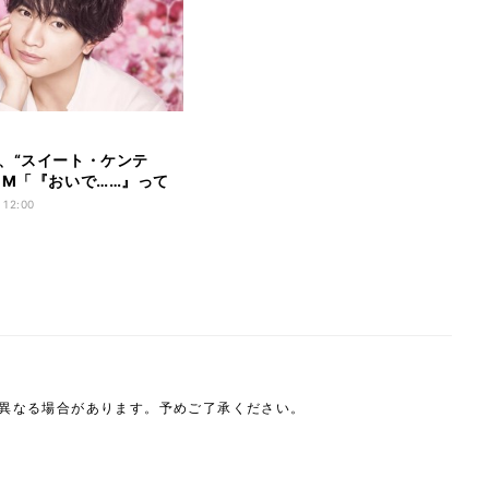
、“スイート・ケンテ
CM「『おいで……』って
(笑)」
 12:00
は異なる場合があります。予めご了承ください。