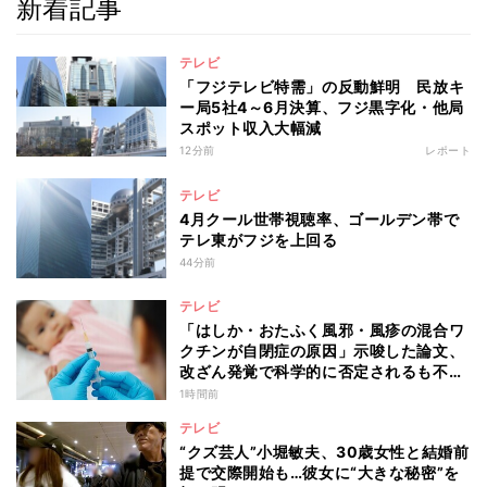
新着記事
テレビ
「フジテレビ特需」の反動鮮明 民放キ
ー局5社4～6月決算、フジ黒字化・他局
スポット収入大幅減
12分前
レポート
テレビ
4月クール世帯視聴率、ゴールデン帯で
テレ東がフジを上回る
44分前
テレビ
「はしか・おたふく風邪・風疹の混合ワ
クチンが自閉症の原因」示唆した論文、
改ざん発覚で科学的に否定されるも不安
消えず…科学者たちの反証はなぜ届かな
1時間前
かったのか
テレビ
“クズ芸人”小堀敏夫、30歳女性と結婚前
提で交際開始も…彼女に“大きな秘密”を