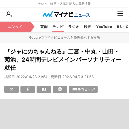
テレビ・映画・人気芸能人の最新情報
エンタメ
芸能
テレビ
ラジオ
映画
YouTube
BS・
Googleでマイナビニュースを優先表示する方法
『ジャにのちゃんねる』二宮・中丸・山田・
菊池、24時間テレビメインパーソナリティー
就任
掲載日
2022/04/23 21:54
更新日
2022/04/23 21:58
URLをコピー