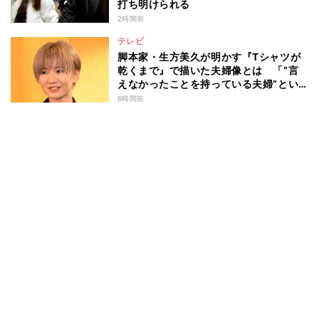
打ち明けられる
2時間前
テレビ
脚本家・生方美久が明かす『Tシャツが
乾くまで』で描いた夫婦像とは 「“言
えなかったことを持っている夫婦”とい
うのは面白いかも」
6時間前