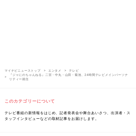
マイナビニューストップ
エンタメ
テレビ
『ジャにのちゃんねる』二宮・中丸・山田・菊池、24時間テレビメインパーソナ
リティー就任
このカテゴリーについて
テレビ番組の新情報をはじめ、記者発表会や舞台あいさつ、出演者・ス
タッフインタビューなどの取材記事をお届けします。