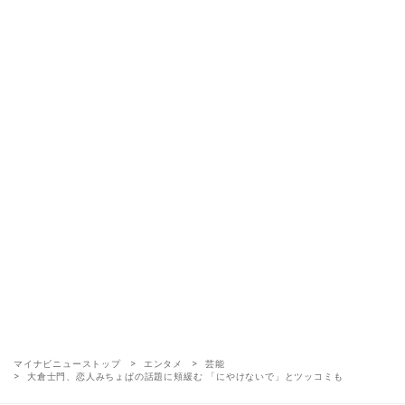
マイナビニューストップ
エンタメ
芸能
大倉士門、恋人みちょぱの話題に頬緩む 「にやけないで」とツッコミも