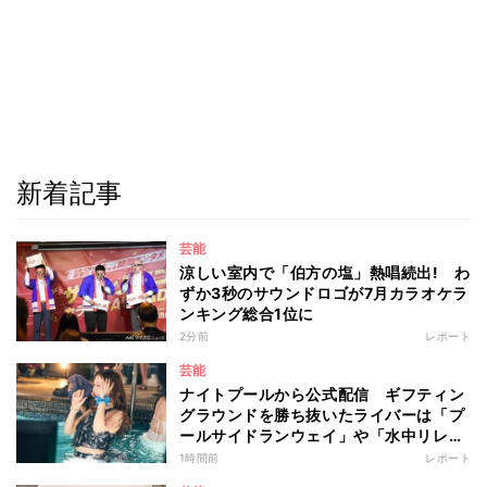
新着記事
芸能
涼しい室内で「伯方の塩」熱唱続出! わ
ずか3秒のサウンドロゴが7月カラオケラ
ンキング総合1位に
2分前
レポート
芸能
ナイトプールから公式配信 ギフティン
グラウンドを勝ち抜いたライバーは「プ
ールサイドランウェイ」や「水中リレ
ー」にも参加 『イチナナイト★プー
1時間前
レポート
ル・パーティー』