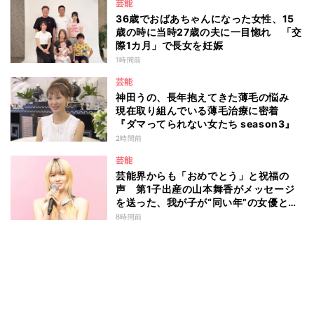
芸能
36歳でおばあちゃんになった女性、15
歳の時に当時27歳の夫に一目惚れ 「交
際1カ月」で長女を妊娠
1時間前
芸能
神田うの、長年抱えてきた薄毛の悩み
現在取り組んでいる薄毛治療に密着
『ダマってられない女たち season3』
2時間前
芸能
芸能界からも「おめでとう」と祝福の
声 第1子出産の山本舞香がメッセージ
を送った、我が子が“同い年”の女優と
は 今月1日には2年在籍した所属事務所
8時間前
からの退所を報告「自分の進むべき道を
改めて考えながら…」