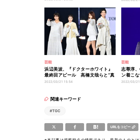
芸能
芸能
浜辺美波、『ドクターホワイト』
志尊淳、
最終回アピール 高橋文哉らと“真
ン着こな
っ白コーデ”
ライズ出
2022/03/21 15:54
2022/03/21
関連キーワード
#TGC
URLをコピー
※本記事は掲載時点の情報であり、最新のものと