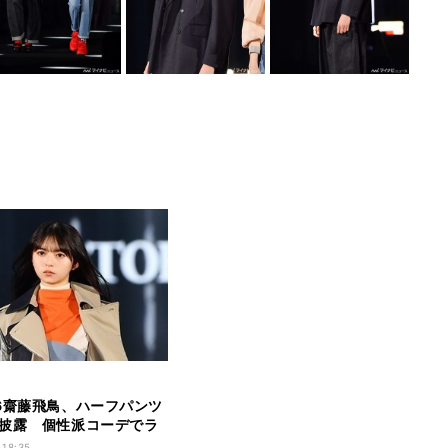
6齋藤飛鳥、ハーフパンツ
披露 個性派コーデでラ
 18:35