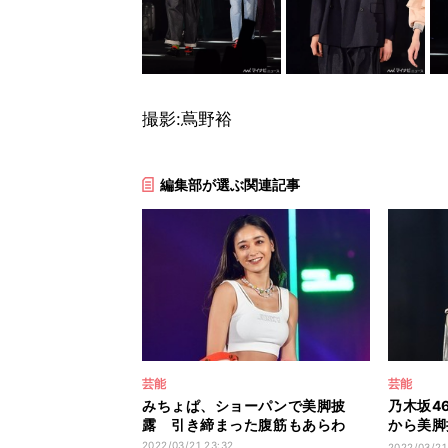
撮影:蔦野裕
編集部が選ぶ関連記事
芸能
芸能
みちょぱ、ショーパンで美脚披
乃木坂4
露 引き締まった腹筋もあらわ
から美脚
ンウェイ
2022/03/21 23:32
2022/03/21