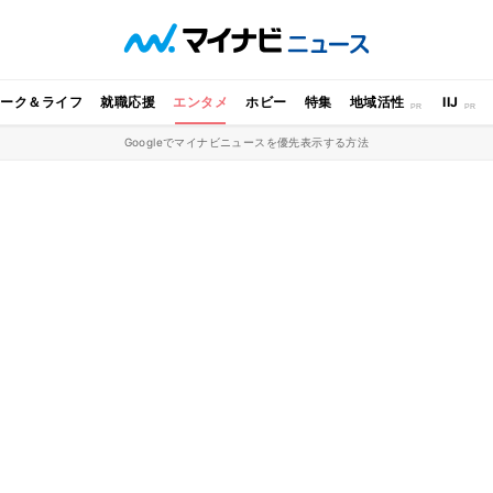
ワーク＆ライフ
就職応援
エンタメ
ホビー
特集
地域活性
IIJ
Googleでマイナビニュースを優先表示する方法