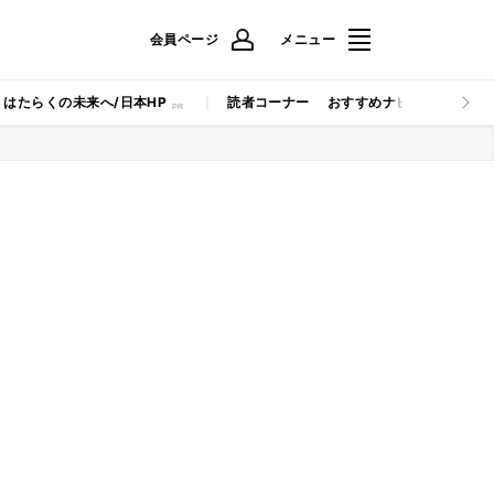
会員ページ
メニュー
はたらくの未来へ/日本HP
読者コーナー
おすすめナビ
マイナビB