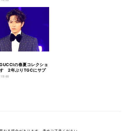
GUCCIの春夏コレクショ
す 2年ぶりTGCにサプ
演
 19:46
は異なる場合があります。予めご了承ください。