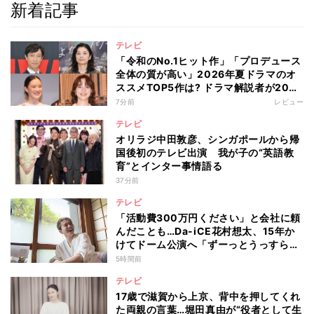
新着記事
テレビ
「令和のNo.1ヒット作」「プロデュース
全体の質が高い」2026年夏ドラマのオ
ススメTOP5作は? ドラマ解説者が20作
の傾向を“視聴率無視”で徹底分析
7分前
レビュー
テレビ
オリラジ中田敦彦、シンガポールから帰
国後初のテレビ出演 我が子の“英語教
育”とインター事情語る
37分前
テレビ
「活動費300万円ください」と会社に頼
んだことも…Da-iCE花村想太、15年か
けてドーム公演へ「ずーっとうっすらや
けど右肩上がり続けられていた」
5時間前
テレビ
17歳で滋賀から上京、背中を押してくれ
た両親の言葉…堀田真由が“役者として生