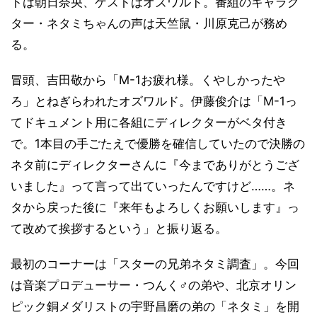
トは朝日奈央、ゲストはオズワルド。番組のキャラク
ター・ネタミちゃんの声は天竺鼠・川原克己が務め
る。
冒頭、吉田敬から「M-1お疲れ様。くやしかったや
ろ」とねぎらわれたオズワルド。伊藤俊介は「M-1っ
てドキュメント用に各組にディレクターがベタ付き
で。1本目の手ごたえで優勝を確信していたので決勝の
ネタ前にディレクターさんに『今までありがとうござ
いました』って言って出ていったんですけど……。ネ
タから戻った後に『来年もよろしくお願いします』っ
て改めて挨拶するという」と振り返る。
最初のコーナーは「スターの兄弟ネタミ調査」。今回
は音楽プロデューサー・つんく♂の弟や、北京オリン
ピック銅メダリストの宇野昌磨の弟の「ネタミ」を開