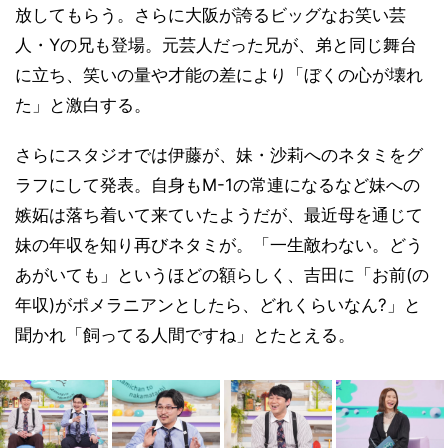
放してもらう。さらに大阪が誇るビッグなお笑い芸
人・Yの兄も登場。元芸人だった兄が、弟と同じ舞台
に立ち、笑いの量や才能の差により「ぼくの心が壊れ
た」と激白する。
さらにスタジオでは伊藤が、妹・沙莉へのネタミをグ
ラフにして発表。自身もM-1の常連になるなど妹への
嫉妬は落ち着いて来ていたようだが、最近母を通じて
妹の年収を知り再びネタミが。「一生敵わない。どう
あがいても」というほどの額らしく、吉田に「お前(の
年収)がポメラニアンとしたら、どれくらいなん?」と
聞かれ「飼ってる人間ですね」とたとえる。