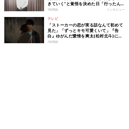
きていく”と覚悟を決めた日「行ったん
やったら、もう帰られへんな」
7時間前
インタビュー
テレビ
「ストーカーの恋が実る話なんて初めて
見た」「ずっとキモ可愛くいて」『告
白』ゆがんだ愛情を爽太(松村北斗)に向
ける視聴者の声
7時間前