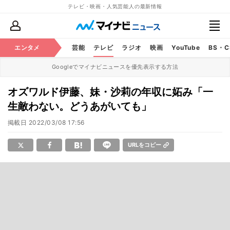
テレビ・映画・人気芸能人の最新情報
エンタメ
芸能
テレビ
ラジオ
映画
YouTube
BS・
Googleでマイナビニュースを優先表示する方法
オズワルド伊藤、妹・沙莉の年収に妬み「一
生敵わない。どうあがいても」
掲載日
2022/03/08 17:56
URLをコピー