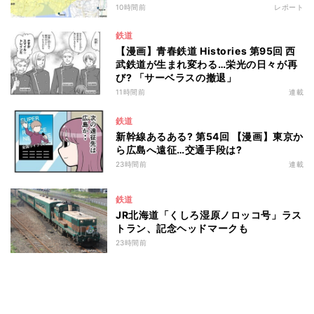
10時間前
レポート
鉄道
【漫画】青春鉄道 Histories 第95回 西
武鉄道が生まれ変わる…栄光の日々が再
び? 「サーベラスの撤退」
11時間前
連載
鉄道
新幹線あるある? 第54回 【漫画】東京か
ら広島へ遠征…交通手段は?
23時間前
連載
鉄道
JR北海道「くしろ湿原ノロッコ号」ラス
トラン、記念ヘッドマークも
23時間前