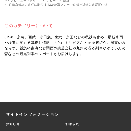
マイナビニューストップ
ホビー
鉄道
近鉄京都線の走行は最後!? 12200系ツアーで京都～近鉄名古屋間往復
このカテゴリーについて
JRや、京急、西武、小田急、東武、京王などの私鉄も含め、最新車両
や鉄道に関する耳寄り情報、さらにトリビアなどを徹底紹介。関東のみ
ならず、阪急や南海など関西の鉄道会社や九州の或る列車やゆふいんの
森などの観光列車のレポートもお届けします。
サイトインフォメーション
お知らせ
利用規約