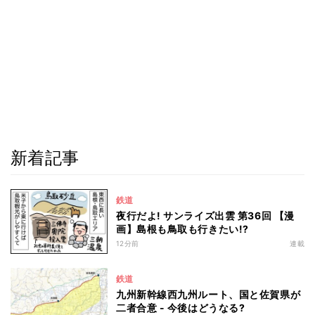
新着記事
鉄道
夜行だよ! サンライズ出雲 第36回 【漫
画】島根も鳥取も行きたい!?
12分前
連載
鉄道
九州新幹線西九州ルート、国と佐賀県が
二者合意 - 今後はどうなる?