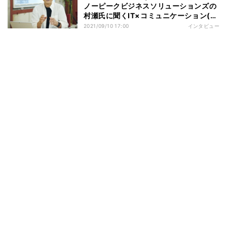
ノーピークビジネスソリューションズの
村瀬氏に聞くIT×コミュニケーション(後
編)
2021/09/10 17:00
インタビュー