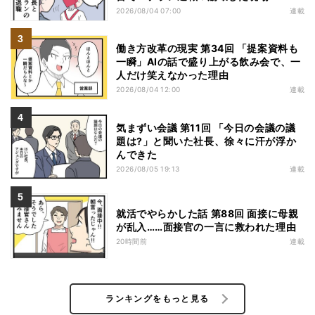
2026/08/04 07:00
連載
働き方改革の現実 第34回 「提案資料も
一瞬」AIの話で盛り上がる飲み会で、一
人だけ笑えなかった理由
2026/08/04 12:00
連載
気まずい会議 第11回 「今日の会議の議
題は?」と聞いた社長、徐々に汗が浮か
んできた
2026/08/05 19:13
連載
就活でやらかした話 第88回 面接に母親
が乱入……面接官の一言に救われた理由
20時間前
連載
ランキングをもっと見る