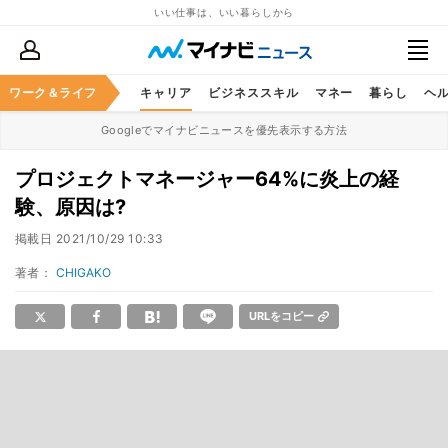
いい仕事は、いい暮らしから
ワーク＆ライフ
キャリア
ビジネススキル
マネー
暮らし
ヘ
Googleでマイナビニュースを優先表示する方法
プロジェクトマネージャー64%に炎上の経
験、原因は?
掲載日
2021/10/29 10:33
著者：
CHIGAKO
URLをコピー