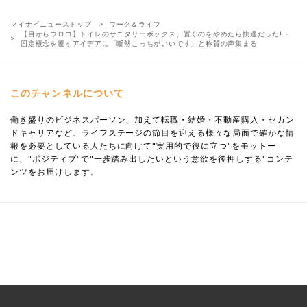
マイナビニューストップ
ワーク＆ライフ
【目からウロコ】トイレのサニタリーボックス、置くのをやめたら快適だった! -
固定概念を覆すアイデアに「断然こっちがいいです」と称賛の声集まる
このチャンネルについて
働き盛りのビジネスパーソン、加えて転職・結婚・不動産購入・セカン
ドキャリアなど、ライフステージの節目を迎える様々な局面で確かな情
報を必要としている人たちに向けて"実用的で役に立つ"をモットー
に、"ポジティブ"で"一歩踏み出したいという意欲を後押しする"コンテ
ンツをお届けします。