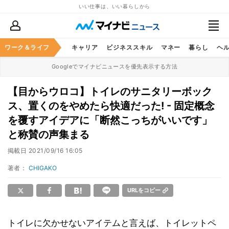
いい仕事は、いい暮らしから
ワーク＆ライフ
キャリア
ビジネススキル
マネー
暮らし
ヘ
Googleでマイナビニュースを優先表示する方法
【目からウロコ】トイレのサニタリーボック
ス、置くのをやめたら快適だった! - 固定概念
を覆すアイデアに「断然こっちがいいです」
と称賛の声集まる
掲載日
2021/09/16 16:05
著者：
CHIGAKO
URLをコピー
トイレに欠かせないアイテムと言えば、トイレットペ