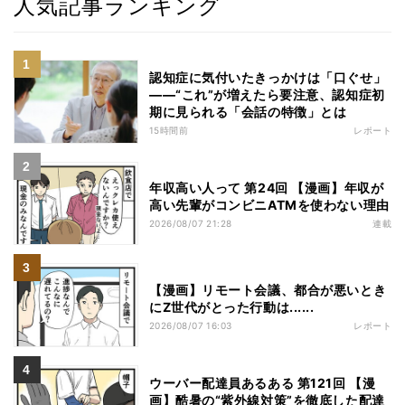
人気記事ランキング
認知症に気付いたきっかけは「口ぐせ」
――“これ”が増えたら要注意、認知症初
期に見られる「会話の特徴」とは
15時間前
レポート
年収高い人って 第24回 【漫画】年収が
高い先輩がコンビニATMを使わない理由
2026/08/07 21:28
連載
【漫画】リモート会議、都合が悪いとき
にZ世代がとった行動は......
2026/08/07 16:03
レポート
ウーバー配達員あるある 第121回 【漫
画】酷暑の“紫外線対策”を徹底した配達