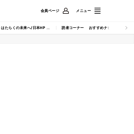
会員ページ
メニュー
はたらくの未来へ/日本HP
読者コーナー
おすすめナビ
マイナビB