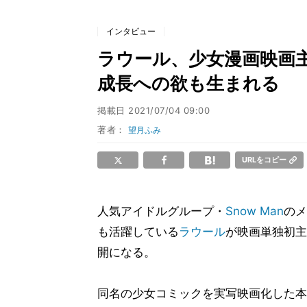
インタビュー
ラウール、少女漫画映画主演
成長への欲も生まれる
掲載日
2021/07/04 09:00
著者：
望月ふみ
URLをコピー
人気アイドルグループ・
Snow Man
のメ
も活躍している
ラウール
が映画単独初主
開になる。
同名の少女コミックを実写映画化した本