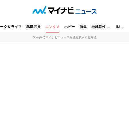
ワーク＆ライフ
就職応援
エンタメ
ホビー
特集
地域活性
IIJ
Googleでマイナビニュースを優先表示する方法