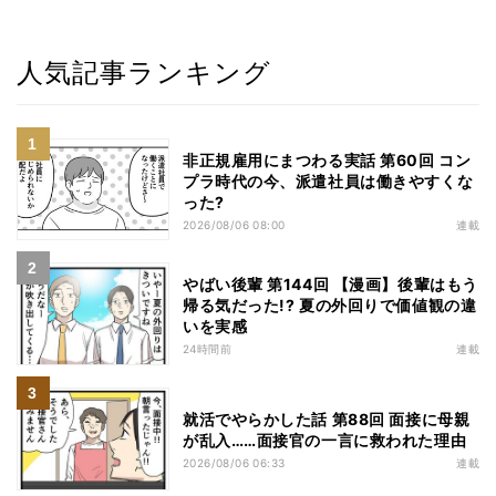
人気記事ランキング
非正規雇用にまつわる実話 第60回 コン
プラ時代の今、派遣社員は働きやすくな
った?
2026/08/06 08:00
連載
やばい後輩 第144回 【漫画】後輩はもう
帰る気だった!? 夏の外回りで価値観の違
いを実感
24時間前
連載
就活でやらかした話 第88回 面接に母親
が乱入……面接官の一言に救われた理由
2026/08/06 06:33
連載