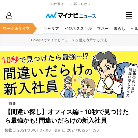
いい仕事は、いい暮らしから
ワーク＆ライフ
キャリア
ビジネススキル
マネー
暮らし
ヘ
Googleでマイナビニュースを優先表示する方法
特集
【間違い探し】オフィス編 - 10秒で見つけた
ら最強かも! 間違いだらけの新入社員
掲載日
2021/06/01 07:00
更新日
2021/10/25 11:56