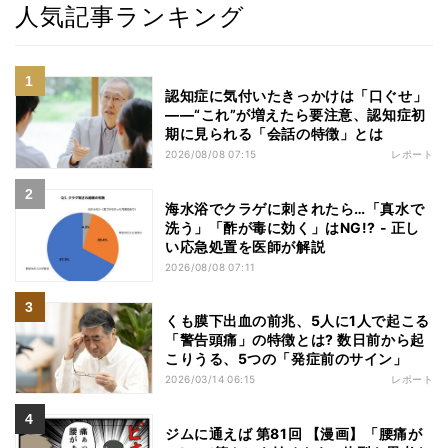
人気記事ランキング
認知症に気付いたきっかけは「口ぐせ」
――“これ”が増えたら要注意、認知症初
期に見られる「会話の特徴」とは
2026/08/08 07:15
レポート
海水浴でクラゲに刺されたら…「真水で
洗う」「酢が毒に効く」はNG!? - 正し
い応急処置を医師が解説
2026/08/08 07:11
くも膜下出血の前兆、5人に1人で起こる
「警告頭痛」の特徴とは? 数日前から起
こりうる、5つの「発症前のサイン」
2026/03/14 06:15
レポート
ジムに通えば 第81回 【漫画】「腰痛が