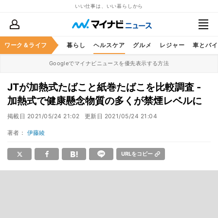
いい仕事は、いい暮らしから
ジネススキル
ワーク＆ライフ
マネー
暮らし
ヘルスケア
グルメ
レジャー
車とバイ
Googleでマイナビニュースを優先表示する方法
JTが加熱式たばこと紙巻たばこを比較調査 -
加熱式で健康懸念物質の多くが禁煙レベルに
掲載日
2021/05/24 21:02
更新日
2021/05/24 21:04
著者：
伊藤綾
URLをコピー