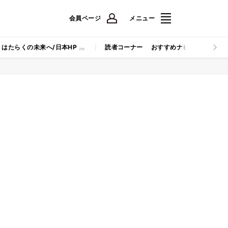
会員ページ
メニュー
はたらくの未来へ/日本HP
読者コーナー
おすすめナビ
マイナビB