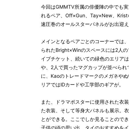
今回はGMMTV所属の俳優陣の中でも実
れるペア、Off×Gun、Tay×New、Kris
速圧巻のオールスターパネルがお出迎え
メインとなるペアごとのコーナーでは、
られたBright×Winのスペースには2人
イブチケット、続いての緑色のエリアはOf
や、2人で買ったマグカップが並べられて
に、Kaoのトレードマークのメガネやぬいぐ
リアではIDカードや工学部のギアが。
また、ドラマポスターに使用された衣装
た衣装、そして等身大パネルも展示。衣
とができる。ここでしか見ることのでき
子供の頃の思い出、タイのおすすめをイ