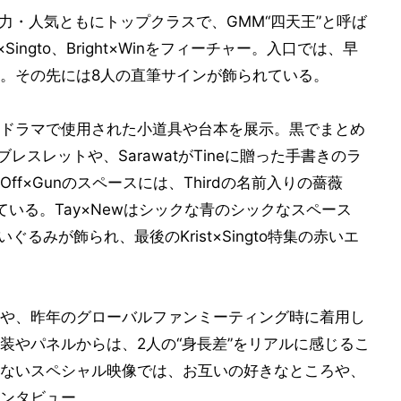
力・人気ともにトップクラスで、GMM“四天王”と呼ば
t×Singto、Bright×Winをフィーチャー。入口では、早
。その先には8人の直筆サインが飾られている。
ドラマで使用された小道具や台本を展示。黒でまとめ
のブレスレットや、SarawatがTineに贈った手書きのラ
f×Gunのスペースには、Thirdの名前入りの薔薇
いる。Tay×Newはシックな青のシックなスペース
るみが飾られ、最後のKrist×Singto特集の赤いエ
や、昨年のグローバルファンミーティング時に着用し
装やパネルからは、2人の“身長差”をリアルに感じるこ
ないスペシャル映像では、お互いの好きなところや、
ンタビュー。