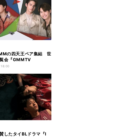
MMの四天王ペア集結 世
覧会『GMMTV
ION in JAPAN』
 18:00
賛したタイBLドラマ『I