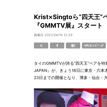
Krist×Singtoら“四
『GMMTV展』スタート
掲載日
2021/04/16 21:29
URLをコピー
タイのGMMTVが誇る“四天王”ペアを特集す
JAPAN』が、きょう16日に東京・六
23日までの開催となり、博多・仙台・