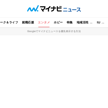
ワーク＆ライフ
就職応援
エンタメ
ホビー
特集
地域活性
IIJ
Googleでマイナビニュースを優先表示する方法