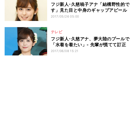
フジ新人･久慈暁子アナ「結構野性的で
す」見た目と中身のギャップアピール
2017/05/26 05:00
テレビ
フジ新人･久慈アナ、夢大陸のプールで
「水着を着たい」- 先輩が慌てて訂正
2017/06/08 15:21