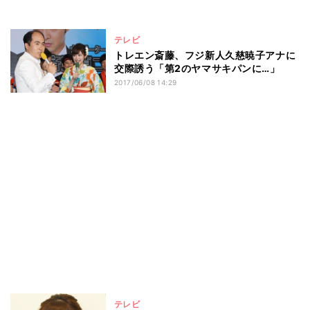
テレビ
トレエン斎藤、フジ新人久慈暁子アナに
交際誘う「第2のヤマサキパンに…」
2017/06/08 14:29
テレビ