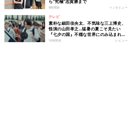
ら“究極”志賀勝まで
8時間前
インタビュー
テレビ
素朴な細田佳央太、不気味な三上博史、
怪演の山田孝之…猛暑の夏こそ見たい
『七夕の国』不穏な世界にのみ込まれる
超常ミステリー
10時間前
レビュー