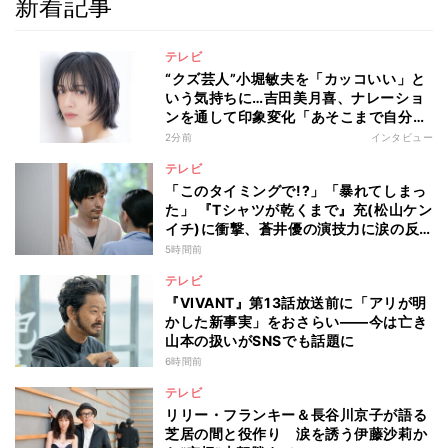
新着記事
テレビ
“クズ芸人”小堀敏夫を「カッコいい」と
いう気持ちに…吉田美月喜、ナレーショ
ンを通して印象変化「あそこまで自分に
正直に生きられる人は、なかなかいな
2分前
インタビュー
い」
テレビ
「このタイミングで!?」「暴れてしまっ
た」 『Tシャツが乾くまで』充(松山ケン
イチ)に衝撃、蒼井優の演技力に涙の反
響も
5時間前
テレビ
『VIVANT』第13話放送前に「アリが明
かした新事実」をおさらい――今は亡き
山本の扱いがSNSでも話題に
6時間前
テレビ
リリー・フランキー＆長谷川京子が語る
芝居の間と役作り 涙を誘う伊藤沙莉か