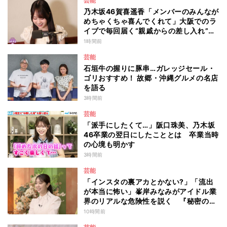
芸能
乃木坂46賀喜遥香「メンバーのみんなが
めちゃくちゃ喜んでくれて」大阪でのラ
イブで毎回届く“親戚からの差し入れ”と
は？
1時間前
芸能
石垣牛の握りに豚串…ガレッジセール・
ゴリおすすめ！ 故郷・沖縄グルメの名店
を語る
3時間前
芸能
「派手にしたくて…」阪口珠美、乃木坂
46卒業の翌日にしたこととは 卒業当時
の心境も明かす
3時間前
芸能
「インスタの裏アカとかない?」「流出
が本当に怖い」峯岸みなみがアイドル業
界のリアルな危険性を説く 『秘密のマ
マ園』特別編
10時間前