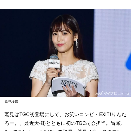
鷲見玲奈
鷲見はTGC初登場にして、お笑いコンビ・EXIT(りんた
ろー。、兼近大樹)とともに初のTGC司会担当。冒頭、