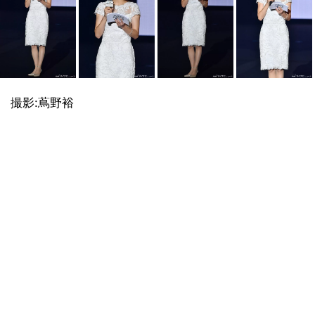
撮影:蔦野裕