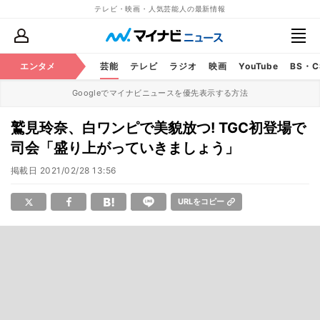
テレビ・映画・人気芸能人の最新情報
エンタメ
芸能
テレビ
ラジオ
映画
YouTube
BS・
Googleでマイナビニュースを優先表示する方法
鷲見玲奈、白ワンピで美貌放つ! TGC初登場で
司会「盛り上がっていきましょう」
掲載日
2021/02/28 13:56
URLをコピー