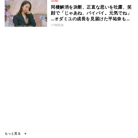
芸能
同棲解消を決断、正直な思いを吐露、笑
顔で「じゃあね、バイバイ。元気でね」
…オダミユの成長を見届けた平祐奈も思
わず涙 『ガールオアレディ3』
11時間前
もっと見る