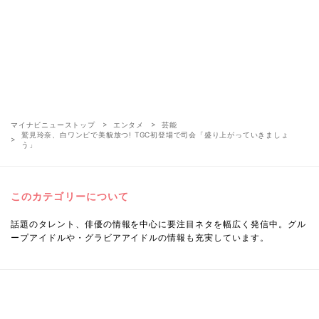
マイナビニューストップ
エンタメ
芸能
鷲見玲奈、白ワンピで美貌放つ! TGC初登場で司会「盛り上がっていきましょ
う」
このカテゴリーについて
話題のタレント、俳優の情報を中心に要注目ネタを幅広く発信中。グル
ープアイドルや・グラビアアイドルの情報も充実しています。