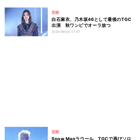
芸能
白石麻衣、乃木坂46として最後のTGC
出演 秋ワンピでオーラ放つ
2020/09/05 17:57
芸能
Snow Manラウール、TGCで再びソロ