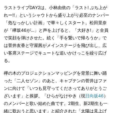
ラストライブDAY2は、小林由依の「ラスト! ぶち上が
れー!!」というシャウトから盛り上がり必至のナンバー
「危なっかしい計画」で華々しくスタート。松田里奈
が「欅坂46が…」と声を上げると、「大好き!」と全員
で笑顔を弾けさせた。続く「手を繋いで帰ろうか」で
は菅井友香と守屋茜がメインステージを飛び出し、広
い客席ステージでキュートな追いかけっこを繰り広げ
る。
欅の木のプロジェクションマッピングを背景に舞い踊
った「二人セゾン」のあと、キャプテンの菅井はファ
ンに向けて「いつも見守ってくださってありがとうご
ざいます」と挨拶。「ひらがなけやき（現
日向坂46
）
のメンバーと歌い始めた曲です。2期生、新2期生も一
緒に歌おうと思います」と紹介された「太陽は見上げ