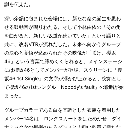
謝を伝えた。
深い余韻に包まれた会場には、新たな命の誕生を思わ
せる鼓動音が鳴りわたる。そして小林由依の「その角
を曲がると、新しい坂道が続いていた」という語りと
共に、改名VTRが流れだした。未来へ向かうグループ
の決心と覚悟が込められたその映像が「咲け、櫻坂
46」という言葉で締めくくられると、メインステージ
には櫻坂46としてメンバーが登場。スクリーンに「櫻
坂46 1st Single」の文字が浮かび上がると、突如とし
て櫻坂46の1stシングル「Nobody's fault」の歌唱が始
まった。
グループカラーである白を基調とした衣装を着用した
メンバー14名は、ロングスカートをはためかせ、ダイ
ナミックかつ抑揚のあるダンスと力強い歌声で新たな