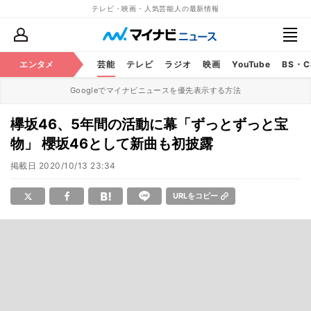
テレビ・映画・人気芸能人の最新情報
エンタメ
芸能
テレビ
ラジオ
映画
YouTube
BS・
Googleでマイナビニュースを優先表示する方法
欅坂46、5年間の活動に幕「ずっとずっと宝
物」 櫻坂46として新曲も初披露
掲載日
2020/10/13 23:34
URLをコピー