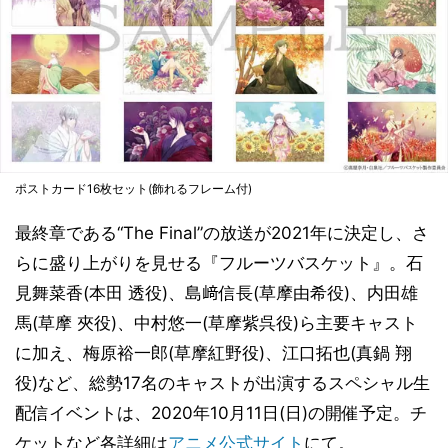
ポストカード16枚セット(飾れるフレーム付)
最終章である“The Final”の放送が2021年に決定し、さ
らに盛り上がりを見せる『フルーツバスケット』。石
見舞菜香(本田 透役)、島﨑信長(草摩由希役)、内田雄
馬(草摩 夾役)、中村悠一(草摩紫呉役)ら主要キャスト
に加え、梅原裕一郎(草摩紅野役)、江口拓也(真鍋 翔
役)など、総勢17名のキャストが出演するスペシャル生
配信イベントは、2020年10月11日(日)の開催予定。チ
ケットなど各詳細は
アニメ公式サイト
にて。