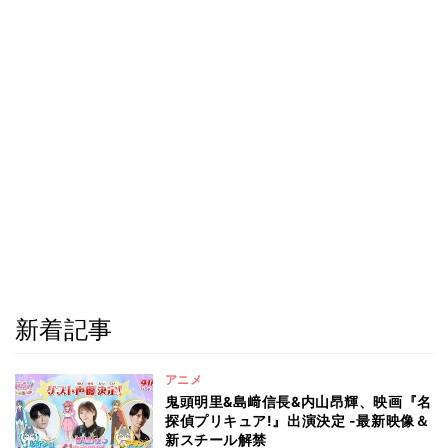
新着記事
アニメ
鬼頭明里&島﨑信長&内山昂輝、映画『名
探偵プリキュア!』出演決定 -最新映像＆
新スチール解禁