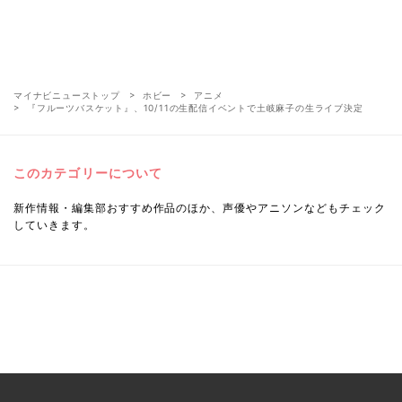
マイナビニューストップ
ホビー
アニメ
『フルーツバスケット』、10/11の生配信イベントで土岐麻子の生ライブ決定
このカテゴリーについて
新作情報・編集部おすすめ作品のほか、声優やアニソンなどもチェック
していきます。