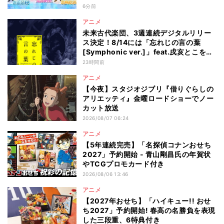
6分前
アニメ
未来古代楽団、3週連続デジタルリリー
ス決定！8/14には「忘れじの言の葉
[Symphonic ver.]」feat.戌亥とこを配
信
23時間前
アニメ
【今夜】スタジオジブリ『借りぐらしの
アリエッティ』金曜ロードショーでノー
カット放送
2026/08/07 06:24
アニメ
【5年連続完売】「名探偵コナンおせち
2027」予約開始 - 青山剛昌氏の年賀状
やTCGプロモカード付き
2026/08/06 13:46
アニメ
【2027年おせち】「ハイキュー!! おせ
ち2027」予約開始! 春高の名勝負を表現
した三段重、6特典付き