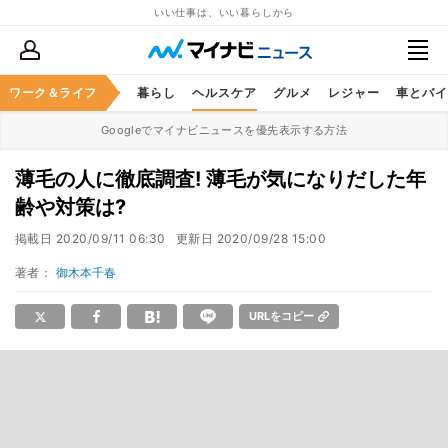
いい仕事は、いい暮らしから
ジネススキル
ワーク＆ライフ
マネー
暮らし
ヘルスケア
グルメ
レジャー
車とバイ
Googleでマイナビニュースを優先表示する方法
薄毛の人に徹底調査! 薄毛が気になりだした年
齢や対策は?
掲載日
2020/09/11 06:30
更新日
2020/09/28 15:00
著者：
御木本千春
URLをコピー