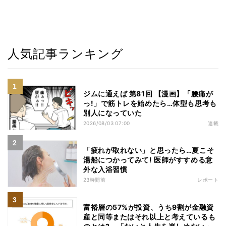
人気記事ランキング
ジムに通えば 第81回 【漫画】「腰痛が
っ!」で筋トレを始めたら…体型も思考も
別人になっていた
2026/08/03 07:00
連載
「疲れが取れない」と思ったら…夏こそ
湯船につかってみて! 医師がすすめる意
外な入浴習慣
23時間前
レポート
富裕層の57%が投資、うち9割が金融資
産と同等またはそれ以上と考えているも