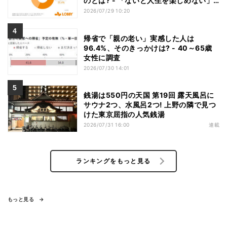
のとは? - 「ないと人生を楽しめない」
「人生の幸福度に直結する」「一度失え
2026/07/29 10:20
ばお金で買い戻すことが困難」
帰省で「親の老い」実感した人は
96.4%、そのきっかけは? - 40～65歳
女性に調査
2026/07/30 14:01
銭湯は550円の天国 第19回 露天風呂に
サウナ2つ、水風呂2つ! 上野の隣で見つ
けた東京屈指の人気銭湯
2026/07/31 16:00
連載
ランキングをもっと見る
もっと見る