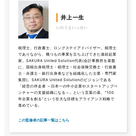
井上一生
いのうえいっせい
税理士、行政書士、ロングステイアドバイザー。税理士
でありながら、幾つもの事業を立ち上げてきた連続起業
家。SAKURA United Solution代表(会計事務所を基盤
に、国税出身税理士・税理士・社会保険労務士・行政書
士・弁護士・銀行出身者などを組織化した士業・専門家
集団)。SAKURA United Solutionのビジョンである
「経営の伴走者 ～日本一の中小企業やスタートアップベ
ンチャーの支援組織になる～」という言葉の基、"100
年企業を創る"という壮大な目標をアライアンス戦略で
進めている。
この監修者の記事一覧はこちら