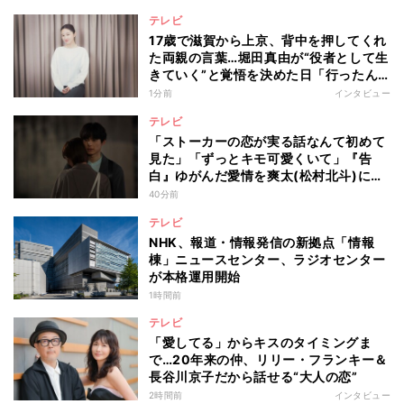
テレビ
17歳で滋賀から上京、背中を押してくれ
た両親の言葉…堀田真由が“役者として生
きていく”と覚悟を決めた日「行ったん
やったら、もう帰られへんな」
1分前
インタビュー
テレビ
「ストーカーの恋が実る話なんて初めて
見た」「ずっとキモ可愛くいて」『告
白』ゆがんだ愛情を爽太(松村北斗)に向
ける視聴者の声
40分前
テレビ
NHK、報道・情報発信の新拠点「情報
棟」ニュースセンター、ラジオセンター
が本格運用開始
1時間前
テレビ
「愛してる」からキスのタイミングま
で…20年来の仲、リリー・フランキー＆
長谷川京子だから話せる“大人の恋”
2時間前
インタビュー