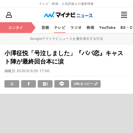
テレビ・映画・人気芸能人の最新情報
エンタメ
芸能
テレビ
ラジオ
映画
YouTube
BS・
Googleでマイナビニュースを優先表示する方法
小澤征悦「号泣しました」『パパ恋』キャス
ト陣が最終回台本に涙
掲載日
2020/03/20 17:00
URLをコピー