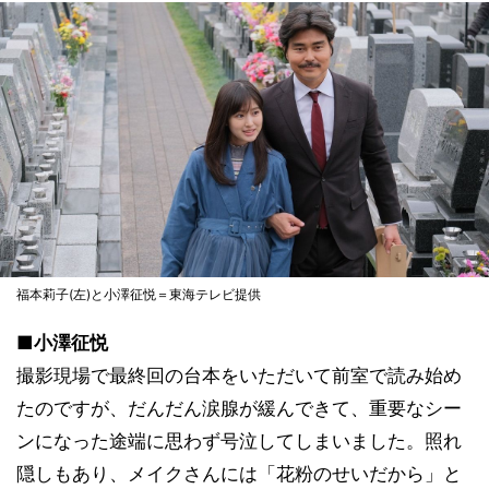
福本莉子(左)と小澤征悦＝東海テレビ提供
■小澤征悦
撮影現場で最終回の台本をいただいて前室で読み始め
たのですが、だんだん涙腺が緩んできて、重要なシー
ンになった途端に思わず号泣してしまいました。照れ
隠しもあり、メイクさんには「花粉のせいだから」と