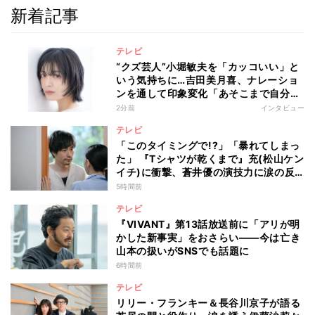
新着記事
テレビ
“クズ芸人”小堀敏夫を「カッコいい」と
いう気持ちに…吉田美月喜、ナレーショ
ンを通して印象変化「あそこまで自分に
正直に生きられる人は、なかなかいな
2分前
インタビュー
い」
テレビ
「このタイミングで!?」「暴れてしまっ
た」 『Tシャツが乾くまで』充(松山ケン
イチ)に衝撃、蒼井優の演技力に涙の反
響も
5時間前
テレビ
『VIVANT』第13話放送前に「アリが明
かした新事実」をおさらい――今は亡き
山本の扱いがSNSでも話題に
6時間前
テレビ
リリー・フランキー＆長谷川京子が語る