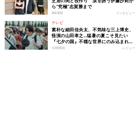
芝居の間と役作り 涙を誘う伊藤沙莉か
ら“究極”志賀勝まで
8時間前
インタビュー
テレビ
素朴な細田佳央太、不気味な三上博史、
怪演の山田孝之…猛暑の夏こそ見たい
『七夕の国』不穏な世界にのみ込まれる
超常ミステリー
10時間前
レビュー