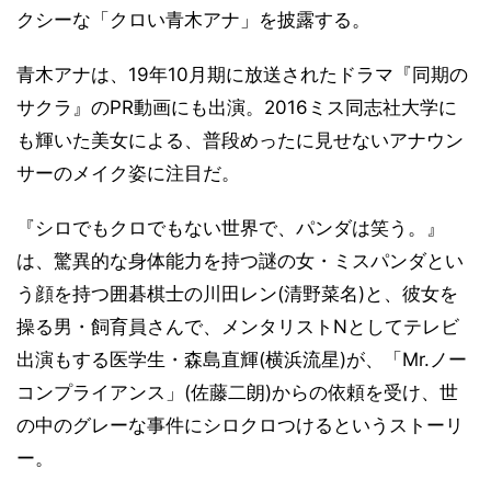
クシーな「クロい青木アナ」を披露する。
青木アナは、19年10月期に放送されたドラマ『同期の
サクラ』のPR動画にも出演。2016ミス同志社大学に
も輝いた美女による、普段めったに見せないアナウン
サーのメイク姿に注目だ。
『シロでもクロでもない世界で、パンダは笑う。』
は、驚異的な身体能力を持つ謎の女・ミスパンダとい
う顔を持つ囲碁棋士の川田レン(清野菜名)と、彼女を
操る男・飼育員さんで、メンタリストNとしてテレビ
出演もする医学生・森島直輝(横浜流星)が、「Mr.ノー
コンプライアンス」(佐藤二朗)からの依頼を受け、世
の中のグレーな事件にシロクロつけるというストーリ
ー。