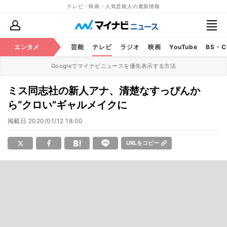
テレビ・映画・人気芸能人の最新情報
エンタメ
芸能
テレビ
ラジオ
映画
YouTube
BS・
Googleでマイナビニュースを優先表示する方法
ミス同志社の新人アナ、清楚なすっぴんか
ら“クロい”ギャルメイクに
掲載日
2020/01/12 18:00
URLをコピー