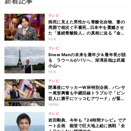
新着記事
テレビ
病死に見えた男性から青酸化合物、妻の
周囲で相次ぐ不審死…日本中を震撼させ
た「連続青酸殺人」の真相に迫る『金曜
ミステリークラブ!!!』
5分前
テレビ
Snow Manの未来を最年少＆最年長が語
る ラウールがパリへ、深澤辰哉は武蔵
小山へ
5分前
テレビ
閉幕後にサッカーW杯特別企画、パンサ
ー尾形興奮も中継回線トラブルで「ピン
芸人に勝手にツッコむアワード」が緊急
開幕『脱力タイムズ』
1時間前
テレビ
岩田剛典、今年も『24時間テレビ』でア
ート企画 能登で巨大地上絵に挑戦「全