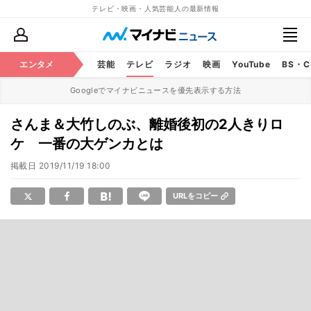
テレビ・映画・人気芸能人の最新情報
エンタメ
芸能
テレビ
ラジオ
映画
YouTube
BS・
Googleでマイナビニュースを優先表示する方法
さんま＆大竹しのぶ、離婚後初の2人きりロ
ケ 一番の大ゲンカとは
掲載日
2019/11/19 18:00
URLをコピー