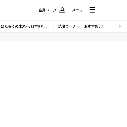
会員ページ
メニュー
はたらくの未来へ/日本HP
読者コーナー
おすすめナビ
マイナビB