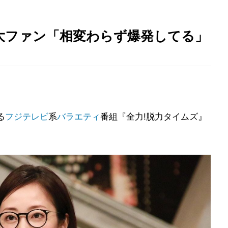
大ファン「相変わらず爆発してる」
る
フジテレビ
系
バラエティ
番組『全力!脱力タイムズ』