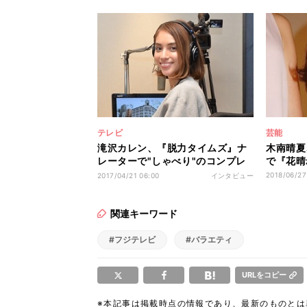
テレビ
芸能
滝沢カレン、『脱力タイムズ』ナ
木南晴夏
レーターで"しゃべり"のコンプレ
で『花晴
ックス克服「認めてくれる場所が
2018/06/27
2017/04/21 06:00
インタビュー
ここにあった」
関連キーワード
#フジテレビ
#バラエティ
URLをコピー
※本記事は掲載時点の情報であり、最新のものと