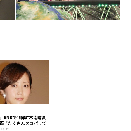
』SNSで“姉御”木南晴夏
福「たくさんタコパして
 15:37