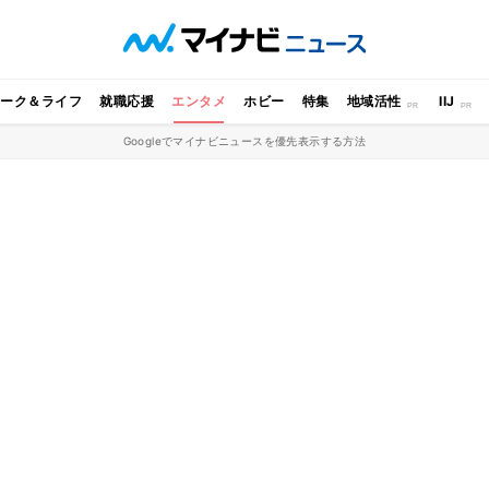
ワーク＆ライフ
就職応援
エンタメ
ホビー
特集
地域活性
IIJ
Googleでマイナビニュースを優先表示する方法