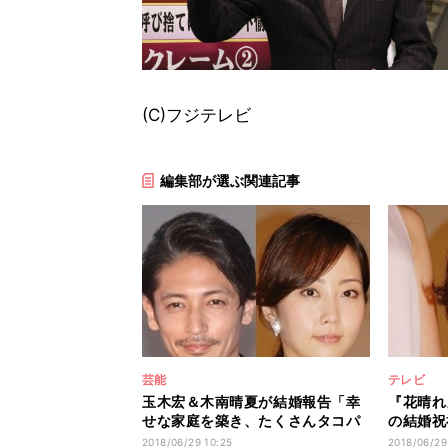
(C)フジテレビ
編集部が選ぶ関連記事
芸能
テレビ
玉木宏＆木南晴夏が結婚報告「幸
『花晴れ
せな家庭を築き、たくさんタコパ
の結婚祝
したい」
下さい」
2018/06/29 10:25
2018/06/29