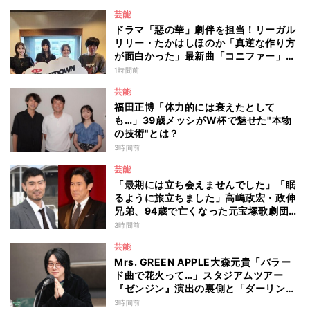
芸能
ドラマ「惡の華」劇伴を担当！リーガル
リリー・たかはしほのか「真逆な作り方
が面白かった」最新曲「コニファー」制
作秘話も
1時間前
芸能
福田正博「体力的には衰えたとして
も…」39歳メッシがW杯で魅せた"本物
の技術"とは？
3時間前
芸能
「最期には立ち会えませんでした」「眠
るように旅立ちました」高嶋政宏・政伸
兄弟、94歳で亡くなった元宝塚歌劇団ト
ップスターの母・寿美花代を追悼 ここ
3時間前
数年は誤嚥性肺炎で入退院を繰り返して
芸能
いた
Mrs. GREEN APPLE大森元貴「バラー
ド曲で花火って…」スタジアムツアー
『ゼンジン』演出の裏側と「ダーリン」
への思いを語る
3時間前