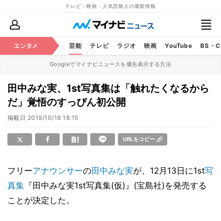
テレビ・映画・人気芸能人の最新情報
エンタメ
芸能
テレビ
ラジオ
映画
YouTube
BS・
Googleでマイナビニュースを優先表示する方法
田中みな実、1st写真集は「触れたくなるから
だ」覚悟のすっぴん初公開
掲載日
2019/10/18 18:15
URLをコピー
フリー
アナウンサー
の
田中みな実
が、12月13日に1st
写
真集
『田中みな実1st写真集(仮)』(宝島社)を発売する
ことが決定した。