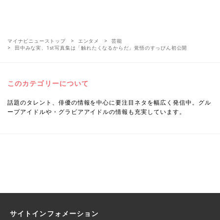
マイナビニューストップ
エンタメ
芸能
田中みな実、1st写真集は「触れたくなるからだ」覚悟のすっぴん初公開
このカテゴリーについて
話題のタレント、俳優の情報を中心に要注目ネタを幅広く発信中。グル
ープアイドルや・グラビアアイドルの情報も充実しています。
サイトインフォメーション