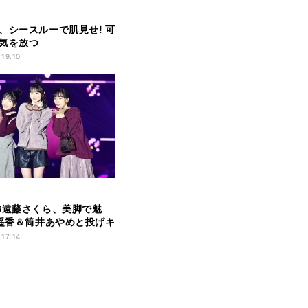
、シースルーで肌見せ! 可
気を放つ
 19:10
6遠藤さくら、美脚で魅
喜遥香＆筒井あやめと投げキ
 17:14