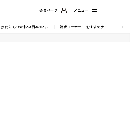
会員ページ
メニュー
はたらくの未来へ/日本HP
読者コーナー
おすすめナビ
マイナビB