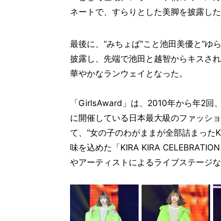
ネートで、すらりとした美脚を披露した
最後に、“みちょぱ”こと池田美優と“ゆ
披露し、先端で池田と越智からキスされ
華やかなランウェイとなった。
「GirlsAward」は、2010年か
に開催している日本最大級のファッショ
て、“女の子のわがままが全部詰まったKI
味を込めた「KIRA KIRA CELEB
やアーティストによるライブステージな