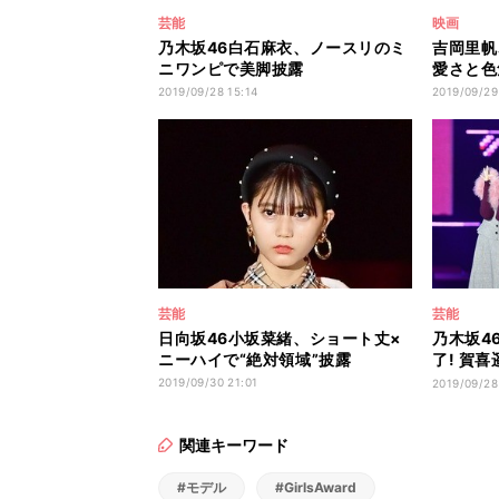
芸能
映画
乃木坂46白石麻衣、ノースリのミ
吉岡里帆
ニワンピで美脚披露
愛さと色
2019/09/28 15:14
2019/09/29
芸能
芸能
日向坂46小坂菜緒、ショート丈×
乃木坂4
ニーハイで“絶対領域”披露
了! 賀
ッスも
2019/09/30 21:01
2019/09/28
関連キーワード
#モデル
#GirlsAward