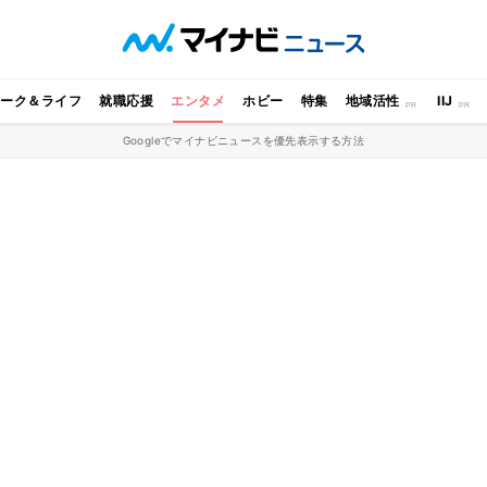
ワーク＆ライフ
就職応援
エンタメ
ホビー
特集
地域活性
IIJ
Googleでマイナビニュースを優先表示する方法