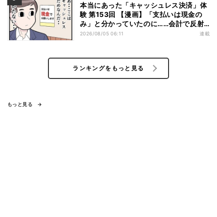
本当にあった「キャッシュレス決済」体
験 第153回 【漫画】「支払いは現金の
み」と分かっていたのに……会計で反射
的に出してしまったものは
2026/08/05 06:11
連載
ランキングをもっと見る
もっと見る