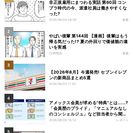
非正規雇用にまつわる実話 第60回 コン
プラ時代の今、派遣社員は働きやすくな
った?
2026/08/06 08:00
連載
やばい後輩 第144回 【漫画】後輩はもう
帰る気だった!? 夏の外回りで価値観の違
いを実感
22時間前
連載
【2026年8月】今週発売! セブンイレブ
ンの新商品まとめ5選
2026/08/05 11:52
アメックス会員が求める"特典"とは......?
「会員歴のプライド」「マニュアルなし
のコンシェルジュ」など担当者から聞い
た"裏話"も
2026/08/06 16:13
レポート