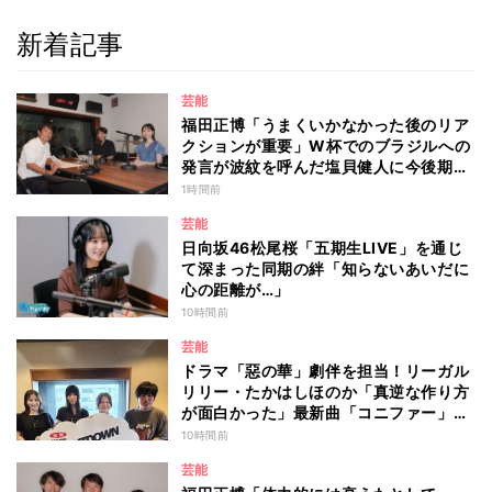
新着記事
芸能
福田正博「うまくいかなかった後のリア
クションが重要」W杯でのブラジルへの
発言が波紋を呼んだ塩貝健人に今後期待
することは？
1時間前
芸能
日向坂46松尾桜「五期生LIVE」を通じ
て深まった同期の絆「知らないあいだに
心の距離が…」
10時間前
芸能
ドラマ「惡の華」劇伴を担当！リーガル
リリー・たかはしほのか「真逆な作り方
が面白かった」最新曲「コニファー」制
作秘話も
10時間前
芸能