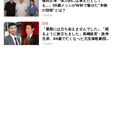
福田正博「体力的には衰えたとして
も…」39歳メッシがW杯で魅せた"本物
の技術"とは？
11時間前
芸能
「最期には立ち会えませんでした」「眠
るように旅立ちました」高嶋政宏・政伸
兄弟、94歳で亡くなった元宝塚歌劇団ト
ップスターの母・寿美花代を追悼 ここ
11時間前
数年は誤嚥性肺炎で入退院を繰り返して
いた