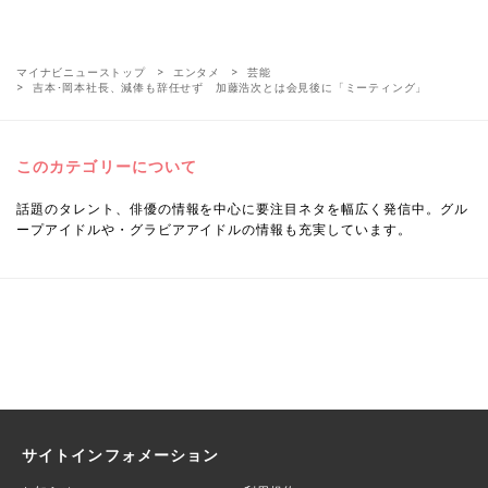
マイナビニューストップ
エンタメ
芸能
吉本･岡本社長、減俸も辞任せず 加藤浩次とは会見後に「ミーティング」
このカテゴリーについて
話題のタレント、俳優の情報を中心に要注目ネタを幅広く発信中。グル
ープアイドルや・グラビアアイドルの情報も充実しています。
サイトインフォメーション