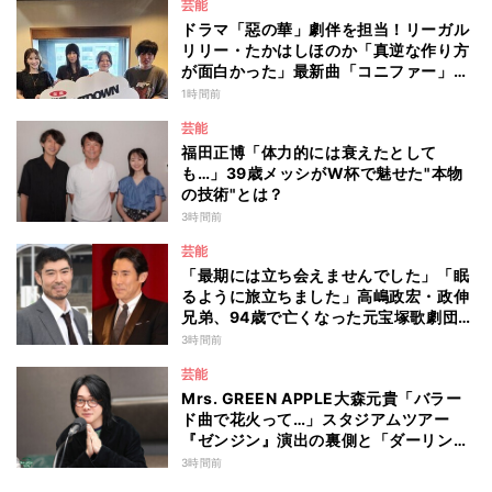
芸能
ドラマ「惡の華」劇伴を担当！リーガル
リリー・たかはしほのか「真逆な作り方
が面白かった」最新曲「コニファー」制
作秘話も
1時間前
芸能
福田正博「体力的には衰えたとして
も…」39歳メッシがW杯で魅せた"本物
の技術"とは？
3時間前
芸能
「最期には立ち会えませんでした」「眠
るように旅立ちました」高嶋政宏・政伸
兄弟、94歳で亡くなった元宝塚歌劇団ト
ップスターの母・寿美花代を追悼 ここ
3時間前
数年は誤嚥性肺炎で入退院を繰り返して
芸能
いた
Mrs. GREEN APPLE大森元貴「バラー
ド曲で花火って…」スタジアムツアー
『ゼンジン』演出の裏側と「ダーリン」
への思いを語る
3時間前