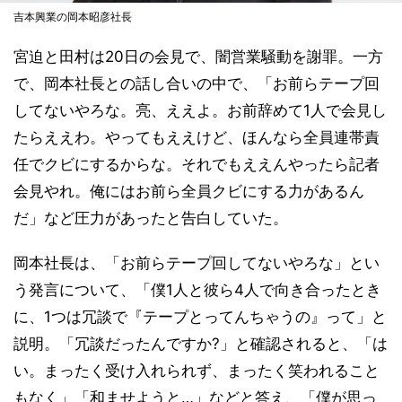
吉本興業の岡本昭彦社長
宮迫と田村は20日の会見で、闇営業騒動を謝罪。一方
で、岡本社長との話し合いの中で、「お前らテープ回
してないやろな。亮、ええよ。お前辞めて1人で会見し
たらええわ。やってもええけど、ほんなら全員連帯責
任でクビにするからな。それでもええんやったら記者
会見やれ。俺にはお前ら全員クビにする力があるん
だ」など圧力があったと告白していた。
岡本社長は、「お前らテープ回してないやろな」とい
う発言について、「僕1人と彼ら4人で向き合ったとき
に、1つは冗談で『テープとってんちゃうの』って」と
説明。「冗談だったんですか?」と確認されると、「は
い。まったく受け入れられず、まったく笑われること
もなく」「和ませようと…」などと答え、「僕が思っ