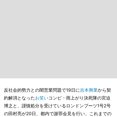
反社会的勢力との闇営業問題で19日に
吉本興業
から契
約解消となった
お笑い
コンビ・雨上がり決死隊の宮迫
博之と、謹慎処分を受けているロンドンブーツ1号2号
の田村亮が20日、都内で謝罪会見を行い、これまでの