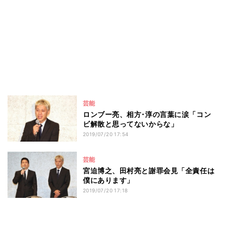
芸能
ロンブー亮、相方･淳の言葉に涙「コン
ビ解散と思ってないからな」
2019/07/20 17:54
芸能
宮迫博之、田村亮と謝罪会見「全責任は
僕にあります」
2019/07/20 17:18