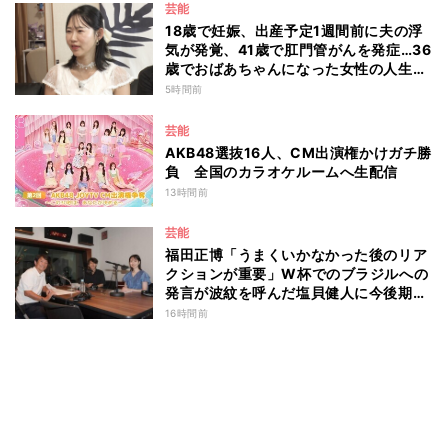
芸能
18歳で妊娠、出産予定1週間前に夫の浮
気が発覚、41歳で肛門管がんを発症…36
歳でおばあちゃんになった女性の人生に
島田珠代も思わず涙 『愛のハイエナ
5時間前
season6』
芸能
AKB48選抜16人、CM出演権かけガチ勝
負 全国のカラオケルームへ生配信
13時間前
芸能
福田正博「うまくいかなかった後のリア
クションが重要」W杯でのブラジルへの
発言が波紋を呼んだ塩貝健人に今後期待
することは？
16時間前