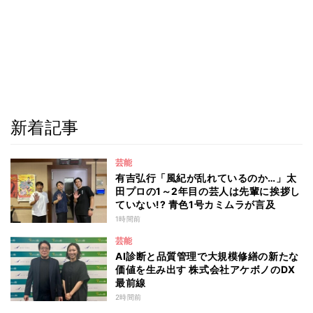
新着記事
芸能
有吉弘行「風紀が乱れているのか…」太
田プロの1～2年目の芸人は先輩に挨拶し
ていない!? 青色1号カミムラが言及
1時間前
芸能
AI診断と品質管理で大規模修繕の新たな
価値を生み出す 株式会社アケボノのDX
最前線
2時間前