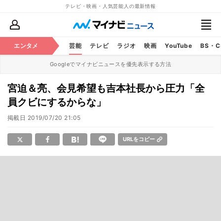
テレビ・映画・人気芸能人の最新情報
エンタメ
芸能
テレビ
ラジオ
映画
YouTube
BS・
Googleでマイナビニュースを優先表示する方法
宮迫＆亮、会見希望も吉本社長から圧力「全
員クビにするからな」
掲載日
2019/07/20 21:05
URLをコピー