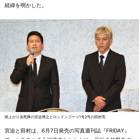
経緯を明かした。
雨上がり決死隊の宮迫博之とロンドンブーツ1号2号の田村亮
宮迫と田村は、6月7日発売の写真週刊誌『FRIDAY』