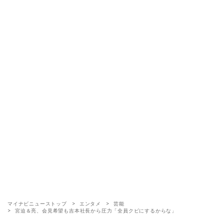
マイナビニューストップ
エンタメ
芸能
宮迫＆亮、会見希望も吉本社長から圧力「全員クビにするからな」