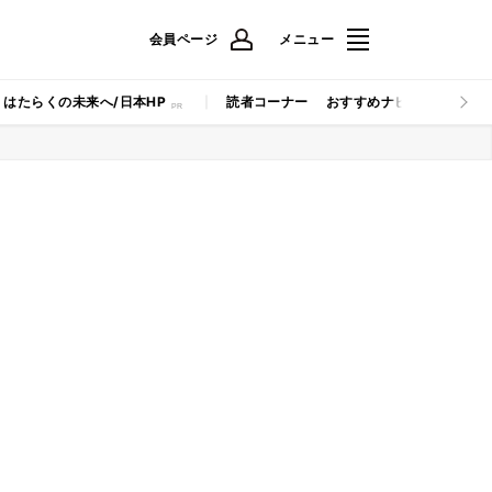
会員ページ
メニュー
はたらくの未来へ/日本HP
読者コーナー
おすすめナビ
マイナビB