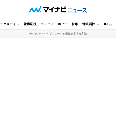
ワーク＆ライフ
就職応援
エンタメ
ホビー
特集
地域活性
IIJ
Googleでマイナビニュースを優先表示する方法