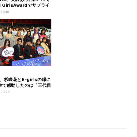
 GirlsAwardでサプライ
 21:49
杉咲花とE-girlsの縁に
人生で感動したのは「三代目
 20:26