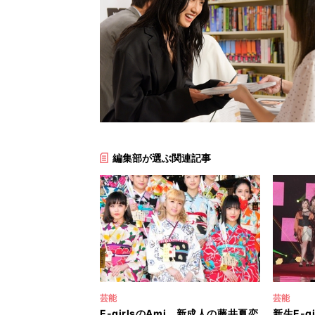
編集部が選ぶ関連記事
芸能
芸能
E-girlsのAmi、新成人の藤井夏恋
新生E-g