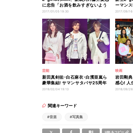
に忠告「お酒を飲みすぎないよう
ーマンス!
に!」
ズライブ
2017/01/05 19:30
2017/09/16
芸能
映画
新田真剣佑･白石麻衣･白濱亜嵐ら
岩田剛典、
豪華集結! サマンサタバサ25周年
感心! 
を祝福
JSB」
2019/02/04 19:13
2018/09/26
関連キーワード
#音楽
#写真集
URLをコピー