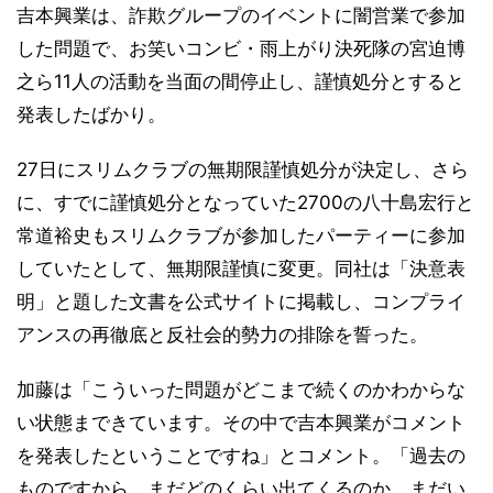
吉本興業は、詐欺グループのイベントに闇営業で参加
した問題で、お笑いコンビ・雨上がり決死隊の宮迫博
之ら11人の活動を当面の間停止し、謹慎処分とすると
発表したばかり。
27日にスリムクラブの無期限謹慎処分が決定し、さら
に、すでに謹慎処分となっていた2700の八十島宏行と
常道裕史もスリムクラブが参加したパーティーに参加
していたとして、無期限謹慎に変更。同社は「決意表
明」と題した文書を公式サイトに掲載し、コンプライ
アンスの再徹底と反社会的勢力の排除を誓った。
加藤は「こういった問題がどこまで続くのかわからな
い状態まできています。その中で吉本興業がコメント
を発表したということですね」とコメント。「過去の
ものですから、まだどのくらい出てくるのか、まだい