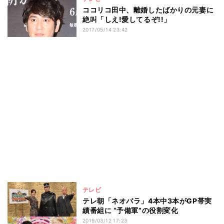
ココリコ田中、離婚したばかりの元妻に
絶叫「しえ!愛してるぞ!!」
2017/05/14 23:42
テレビ
テレ朝「ネオバラ」4本中3本がGP帯実
績番組に “予備軍”の役割変化
2019/03/12 17:23