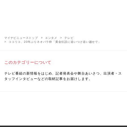
マイナビニューストップ
エンタメ
テレビ
ココリコ、20年ぶりネオバラ枠「黄金伝説に追いつけ追い越せで」
このカテゴリーについて
テレビ番組の新情報をはじめ、記者発表会や舞台あいさつ、出演者・ス
タッフインタビューなどの取材記事をお届けします。