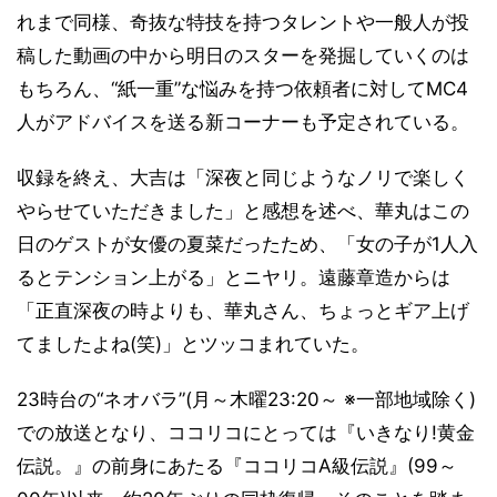
れまで同様、奇抜な特技を持つタレントや一般人が投
稿した動画の中から明日のスターを発掘していくのは
もちろん、“紙一重”な悩みを持つ依頼者に対してMC4
人がアドバイスを送る新コーナーも予定されている。
収録を終え、大吉は「深夜と同じようなノリで楽しく
やらせていただきました」と感想を述べ、華丸はこの
日のゲストが女優の夏菜だったため、「女の子が1人入
るとテンション上がる」とニヤリ。遠藤章造からは
「正直深夜の時よりも、華丸さん、ちょっとギア上げ
てましたよね(笑)」とツッコまれていた。
23時台の“ネオバラ”(月～木曜23:20～ ※一部地域除く)
での放送となり、ココリコにとっては『いきなり!黄金
伝説。』の前身にあたる『ココリコA級伝説』(99～