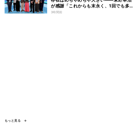
が感謝「これからも末永く、1回でも多
く出て」
3時間前
もっと見る