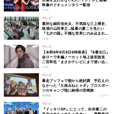
映像のドキュメンタリー配信
1分前
テレビ
素朴な細田佳央太、不気味な三上博史、
怪演の山田孝之…猛暑の夏こそ見たい
『七夕の国』不穏な世界にのみ込まれる
超常ミステリー
1分前
レビュー
テレビ
【令和8年8月8日8時発表】『8番出口』
金ローで本編ノーカット地上波初放送
二宮和也「まさかテレビにまで迷い込ん
でしまうとは」
1分前
テレビ
暴走ブッフェで朝から絶好調 手応えの
なかった『久保みねヒャダ』プロスポー
ツのキャンプ地に納得の宮崎旅
1時間前
レポート
テレビ
『ドッキリGP』にとって、向井康二の
存在はめちゃめちゃ大きい――東野幸治