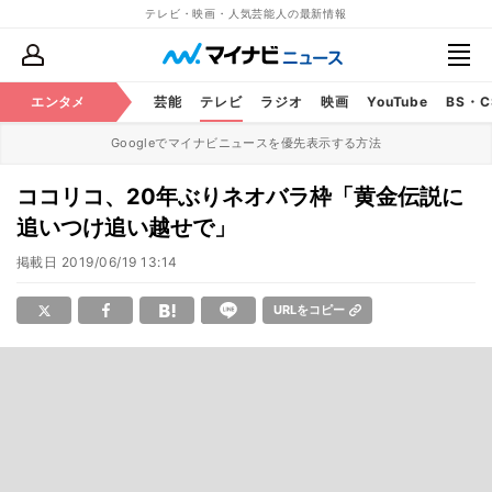
テレビ・映画・人気芸能人の最新情報
エンタメ
芸能
テレビ
ラジオ
映画
YouTube
BS・
Googleでマイナビニュースを優先表示する方法
ココリコ、20年ぶりネオバラ枠「黄金伝説に
追いつけ追い越せで」
掲載日
2019/06/19 13:14
URLをコピー