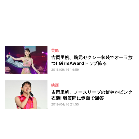
芸能
吉岡里帆、胸元セクシー衣装でオーラ放
つ! GirlsAwardトップ飾る
2018/09/16 14:59
映画
吉岡里帆、ノースリーブの鮮やかピンク
衣装! 難質問に赤面で回答
2019/04/16 21:55