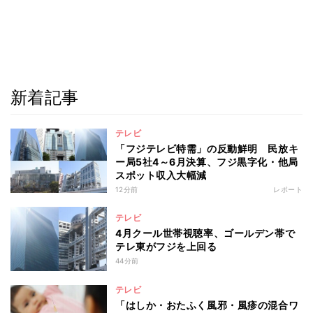
新着記事
テレビ
「フジテレビ特需」の反動鮮明 民放キ
ー局5社4～6月決算、フジ黒字化・他局
スポット収入大幅減
12分前
レポート
テレビ
4月クール世帯視聴率、ゴールデン帯で
テレ東がフジを上回る
44分前
テレビ
「はしか・おたふく風邪・風疹の混合ワ