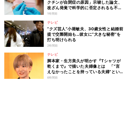
クチンが自閉症の原因」示唆した論文、
改ざん発覚で科学的に否定されるも不安
消えず…科学者たちの反証はなぜ届かな
1時間前
かったのか
テレビ
“クズ芸人”小堀敏夫、30歳女性と結婚前
提で交際開始も…彼女に“大きな秘密”を
打ち明けられる
2時間前
テレビ
脚本家・生方美久が明かす『Tシャツが
乾くまで』で描いた夫婦像とは 「“言
えなかったことを持っている夫婦”とい
うのは面白いかも」
6時間前