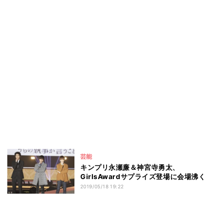
芸能
キンプリ永瀬廉＆神宮寺勇太、
GirlsAwardサプライズ登場に会場沸く
2019/05/18 19:22