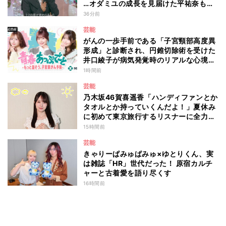
…オダミユの成長を見届けた平祐奈も思
わず涙 『ガールオアレディ3』
36分前
芸能
がんの一歩手前である「子宮頸部高度異
形成」と診断され、円錐切除術を受けた
井口綾子が病気発覚時のリアルな心境や
葛藤を語る ABEMAトーク番組『青春
1時間前
あっぷで～と -もっと話そう、子宮頸が
芸能
ん予防-』
乃木坂46賀喜遥香「ハンディファンとか
タオルとか持っていくんだよ！」夏休み
に初めて東京旅行するリスナーに全力ア
ドバイス！
15時間前
芸能
きゃりーぱみゅぱみゅ×ゆとりくん、実
は雑誌「HR」世代だった！ 原宿カルチ
ャーと古着愛を語り尽くす
16時間前