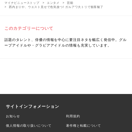
マイナビニューストップ
エンタメ
芸能
西内まりや、ウエスト見せで色気放つ! ガルアワ大トリで観客魅了
このカテゴリーについて
話題のタレント、俳優の情報を中心に要注目ネタを幅広く発信中。グル
ープアイドルや・グラビアアイドルの情報も充実しています。
サイトインフォメーション
お知らせ
利用規約
個人情報の取り扱いについて
著作権と転載について