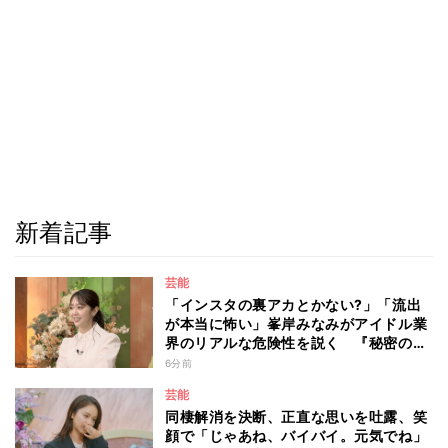
新着記事
芸能
「インスタの裏アカとかない?」「流出
が本当に怖い」峯岸みなみがアイドル業
界のリアルな危険性を説く 『秘密のマ
マ園』特別編
6分前
芸能
同棲解消を決断、正直な思いを吐露、笑
顔で「じゃあね、バイバイ。元気でね」