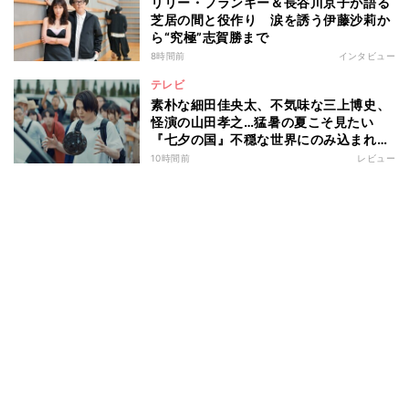
リリー・フランキー＆長谷川京子が語る
芝居の間と役作り 涙を誘う伊藤沙莉か
ら“究極”志賀勝まで
8時間前
インタビュー
テレビ
素朴な細田佳央太、不気味な三上博史、
怪演の山田孝之…猛暑の夏こそ見たい
『七夕の国』不穏な世界にのみ込まれる
超常ミステリー
10時間前
レビュー