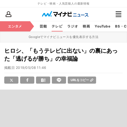
テレビ・映画・人気芸能人の最新情報
エンタメ
芸能
テレビ
ラジオ
映画
YouTube
BS・
Googleでマイナビニュースを優先表示する方法
ヒロシ、「もうテレビに出ない」の裏にあっ
た「逃げるが勝ち」の幸福論
掲載日
2019/05/08 11:46
URLをコピー