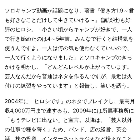
ソロキャンプ動画が話題になり、著書『働き方1.9～君
も好きなことだけして生きていける～』(講談社)も好
評のヒロシ。「小さい頃からキャンプが好きで、一人
で行き始めたのは4～5年前。みんなで行くと結構気を
使うんですよ。一人は何の気も使わなくていいので、
一人で行くようになりました」とソロキャンプのきっ
かけを明かし、「どんどんレベルが上がっています。
芸人なんだから普通はネタを作るんですが、最近は火
付けの練習をやっています」と報告し、笑いを誘う。
2004年に「ヒロシです」のネタでブレイクし、最高月
収4,000万円まで達するも、2009年には所属事務所に
「もうテレビに出ない」と宣言。以降は、「芸人以外
の仕事で種を蒔く」ため、バンド、店の経営、英会
話、株の投資、インターネットラジオなど様々なこと