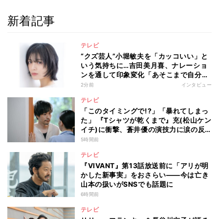
新着記事
テレビ
“クズ芸人”小堀敏夫を「カッコいい」と
いう気持ちに…吉田美月喜、ナレーショ
ンを通して印象変化「あそこまで自分に
正直に生きられる人は、なかなかいな
2分前
インタビュー
い」
テレビ
「このタイミングで!?」「暴れてしまっ
た」 『Tシャツが乾くまで』充(松山ケン
イチ)に衝撃、蒼井優の演技力に涙の反
響も
5時間前
テレビ
『VIVANT』第13話放送前に「アリが明
かした新事実」をおさらい――今は亡き
山本の扱いがSNSでも話題に
6時間前
テレビ